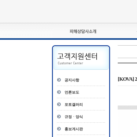
피해상담사란?
자격관리규정
상담사 자격증 확인
- 피해상담사 1급
자
- 피해상담사 2급
[KOVA
공지사항
- 피해상담사 3급
- 전문수련감독자
언론보도
- 전문수련기관
포토갤러리
규정ㆍ양식
홍보게시판