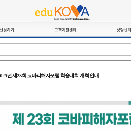
교육훈련
공지사항
상담접수
검정시험
언론보도
상담완료
전문수련
포토갤러리
자격심사
규정ㆍ양식
격유지교육
홍보게시판
] 2025년 제23회 코바피해자포럼 학술대회 개최 안내
자격복원