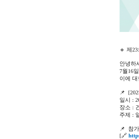
🔹 제
안녕하세
7월16
이에 대
📌 [
일시 : 20
장소 :
주제 :
📌 참
[🔗
http