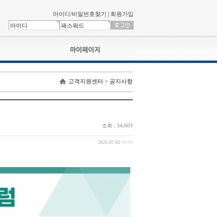
아이디/비밀번호찾기
|
회원가입
나의신청내역
고객지원센터 > 공지사항
교육영상강의실
서류제출
회원정보
나의 신청비
조회 : 34,603
나의활동내역
나의 연회비
2025.07.02
09:09