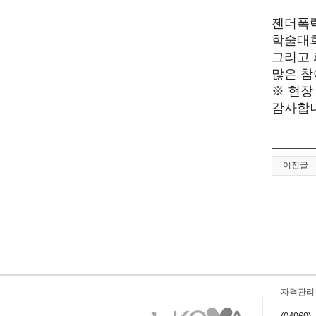
젠더폭력
학술대
그리고 
많은 참
※ 현장
감사합
이전글
자격관리