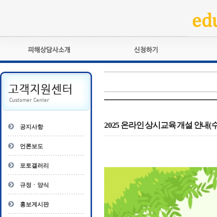
피해상담사란?
교육훈련
자격관리규정
검정시험
상담사 자격증 확인
전문수련
자격심사
- 피해상담사 1급
자격유지교육
- 피해상담사 2급
2025 온라인 상시교육 개설 안내(
공지사항
자격복원
- 피해상담사 3급
- 전문수련감독자
언론보도
- 전문수련기관
포토갤러리
규정ㆍ양식
홍보게시판