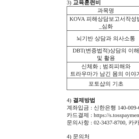
3)
교육훈련비
과목명
KOVA
피해상담보고서작성
_
심화
뇌기반 상담과 의사소통
DBT(
변증법적
)
상담의 이
및 활용
신체화
;
범죄피해와
트라우마가 남긴 몸의 이야
포토샵의 기초
4)
결제방법
계좌입금 : 신한은행 140-00
카드결제 :
https://s.tosspay
문의사항 : 02-3437-8700,
4)
문의처