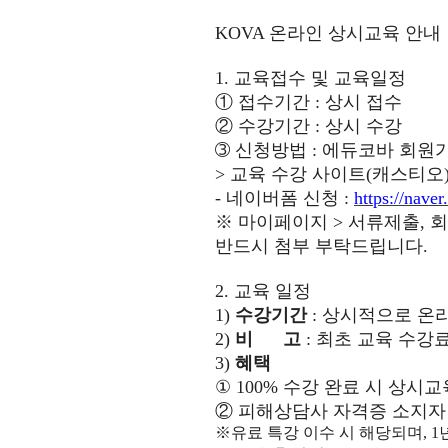
KOVA
온라인 상시교육 안내
1.
교육접수 및 교육일정
①
접수기간
:
상시 접수
②
수강기간
:
상시 수강
➂
신청방법
:
에듀코바 회원
>
교육 수강 사이트
(
캐스티오
-
네이버폼 신청
:
https://nave
※
마이페이지
>
서류제출
,
회
반드시 첨부 부탁드립니다
.
2.
교육 일정
1)
수강기간
:
상시적으로 온라
2)
비 고
: 최초 교육 수강
3)
혜택
①
100%
수강 완료 시 상시교
②
피해상담사 자격증 소지자
※
유료 특강 이수 시 해당되며
,
1