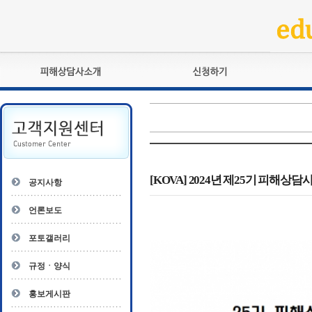
피해상담사란?
교육훈련
자격관리규정
검정시험
상담사 자격증 확인
전문수련
자격심사
- 피해상담사 1급
자격유지교육
- 피해상담사 2급
[KOVA] 2024년 제25기 피해상
공지사항
자격복원
- 피해상담사 3급
- 전문수련감독자
언론보도
- 전문수련기관
포토갤러리
규정ㆍ양식
홍보게시판