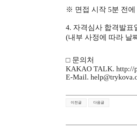
※
면접 시작
5
분 전에
4.
자격심사 합격발표
(
내부 사정에 따라 날
□
문의처
KAKAO TALK. http://pf
E-Mail.
help@trykova.
이전글
다음글