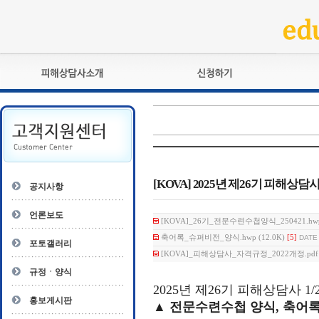
피해상담사란?
교육훈련
자격관리규정
검정시험
상담사 자격증 확인
전문수련
자격심사
- 피해상담사 1급
자격유지교육
- 피해상담사 2급
[KOVA] 2025년 제26기 피해상담
공지사항
자격복원
- 피해상담사 3급
- 전문수련감독자
언론보도
[KOVA]_26기_전문수련수첩양식_250421.hwp 
- 전문수련기관
축어록_슈퍼비전_양식.hwp (12.0K)
[5]
DATE 
포토갤러리
[KOVA]_피해상담사_자격규정_2022개정.pdf (
규정ㆍ양식
2025
년 제
26
기 피해상담사
1/
홍보게시판
▲
전문수련수첩 양식
,
축어록