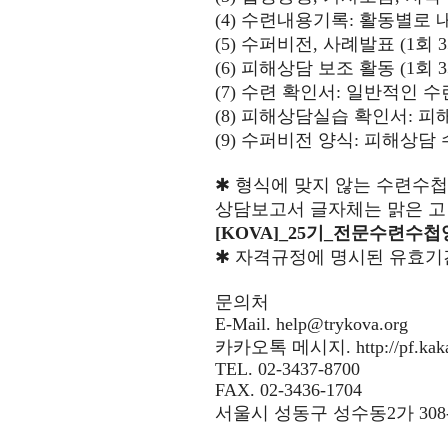
(4)
수련내용기록
:
활동별로 
(5)
수퍼비전
,
사례발표
(1
회
3
(6)
피해상담 보조 활동
(1
회
3
(7)
수련 확인서
:
일반적인 수
(8)
피해상담실습 확인서
:
피
(9)
수퍼비전 양식
:
피해상담 
✱
형식에 맞지 않는 수련수첩
상담보고서 글자체는 맑은 
[KOVA]_25
기
_
전문수련수첩
✱
자격규정에 명시된 유효기
문의처
E-Mail.
help@trykova.org
카카오톡 메시지
. http://pf.ka
TEL. 02-3437-8700
FAX. 02-3436-1704
서울시 성동구 성수동
2
가
308