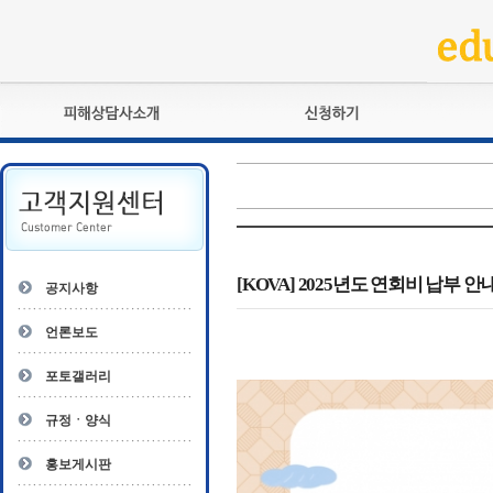
피해상담사란?
교육훈련
자격관리규정
검정시험
상담사 자격증 확인
전문수련
자격심사
- 피해상담사 1급
자격유지교육
- 피해상담사 2급
[KOVA] 2025년도 연회비 납부 안
공지사항
자격복원
- 피해상담사 3급
- 전문수련감독자
언론보도
- 전문수련기관
포토갤러리
규정ㆍ양식
홍보게시판