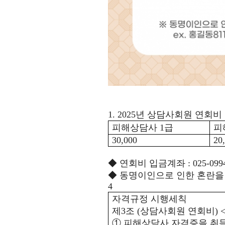
1. 2025
년 상담사회원 연회비
피해상담사
1
급
피
30,000
20
◆
연회비 입금계좌
: 025-09
◆
동명이인으로 인한 혼란을 
4
자격규정 시행세칙
제
3
조
(
상담사회원 연회비
) 
①
피해상담사 자격증을 취득