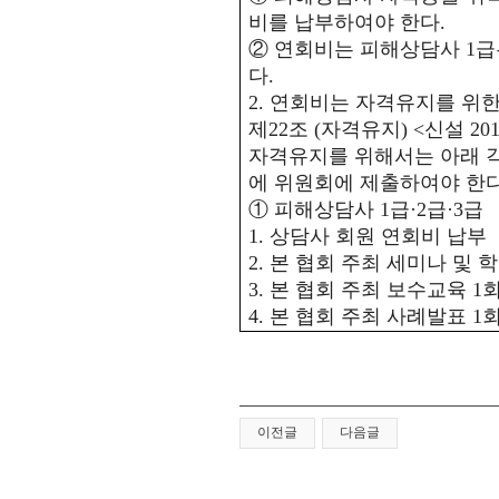
비를 납부하여야 한다
.
②
연회비는 피해상담사
1
급
다
.
2.
연회비는 자격유지를 위
제
22
조
(
자격유지
) <
신설
201
자격유지를 위해서는 아래 
에 위원회에 제출하여야 한
①
피해상담사
1
급
·2
급
·3
급
1.
상담사 회원 연회비 납부
2.
본 협회 주최 세미나 및 
3.
본 협회 주최 보수교육
1
회
4.
본 협회 주최 사례발표
1
회
이전글
다음글