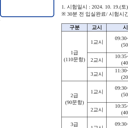
1.
시험일시
: 2024. 10. 19.(
토
※
30
분 전 입실완료
/
시험시간
구분
교시
시
09:30
1
교시
(50
1
급
10:35
(110
문항
)
2
교시
(40
11:30
3
교시
(20
09:30
1
교시
(50
2
급
(90
문항
)
10:35
2
교시
(40
09:30
3
급
1
교시