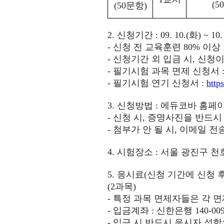
(50
(50
문항
)
2.
신청기간
: 09. 10.(화
) ~ 10
-
신청 전 교육훈련
80%
이상
-
신청기간 외 입금 시
,
신청이
-
필기시험 과목 면제 신청서
-
필기시험 연기 신청서
:
http
3.
신청방법
:
에듀코바 홈페
-
신청 시
,
증명사진을 반드시
-
첨부가 안 될 시
,
이메일 전
4.
시험장소
:
서울 광진구 천호
5.
응시료
(
신청 기간에 신청 
(2
과목
)
-
특정 과목 면제자들은 각 
-
입금계좌
:
신한은행
140-00
-
입금 시 반드시 응시자 성