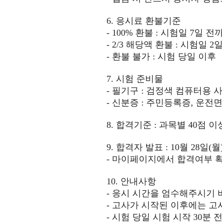
6.
응시료 환불기준
- 100%
환불
:
시험일
7
일 전
- 2/3
해당액 환불
:
시험일
2
일
-
환불 불가
:
시험 당일 이후
7.
시험 준비물
-
필기구
:
검정색 컴퓨터용 
-
신분증
:
주민등록증
,
운전
8.
합격기준
:
과목별
40
점 이
9.
합격자 발표
: 10
월
28
일
(월
-
마이페이지에서 합격여부 확
10.
안내사항
-
응시 시간을 엄수해주시기 
-
고사가 시작된 이후에는 고
-
시험 당일 시험 시작
30
분 