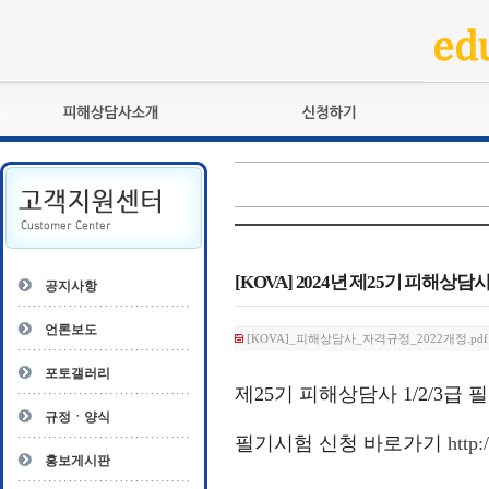
피해상담사란?
교육훈련
자격관리규정
검정시험
상담사 자격증 확인
전문수련
자격심사
- 피해상담사 1급
자격유지교육
- 피해상담사 2급
[KOVA] 2024년 제25기 피해상담
공지사항
자격복원
- 피해상담사 3급
- 전문수련감독자
언론보도
[KOVA]_피해상담사_자격규정_2022개정.pdf (
- 전문수련기관
포토갤러리
제
25
기 피해상담사
1/2/3
급 
규정ㆍ양식
필기시험 신청 바로가기
http
홍보게시판