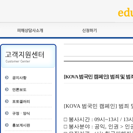
피해상담사란?
교육훈련
자격관리규정
검정시험
상담사 자격증 확인
전문수련
자격심사
- 피해상담사 1급
자격유지교육
- 피해상담사 2급
[KOVA 범국민 캠페인] 범죄 및
공지사항
자격복원
- 피해상담사 3급
- 전문수련감독자
언론보도
- 전문수련기관
포토갤러리
[KOVA
범국민 캠페인
]
범죄 
규정ㆍ양식
□ 봉사시간
: 09
시
~13
시
/ 13
홍보게시판
□ 봉사분야
:
공익
,
인권
>
인