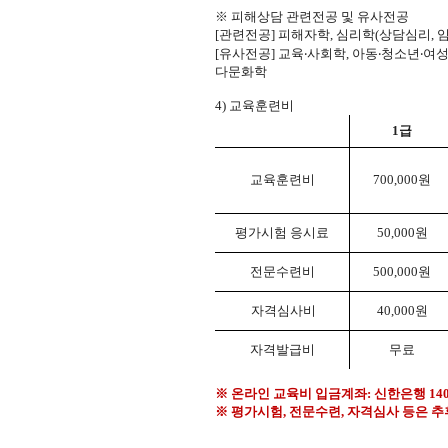
※
피해상담 관련전공 및 유사전공
[
관련전공
]
피해자학
,
심리학
(
상담심리
,
[
유사전공
]
교육
‧
사회학
,
아동
‧
청소년
‧
여
다문화학
4)
교육훈련비
1
급
교육훈련비
700,000
원
평가시험 응시료
50,000
원
전문수련비
500,000
원
자격심사비
40,000
원
자격발급비
무료
※
온라인 교육비 입금계좌
:
신한은행
14
※
평가시험
,
전문수련
,
자격심사 등은 추