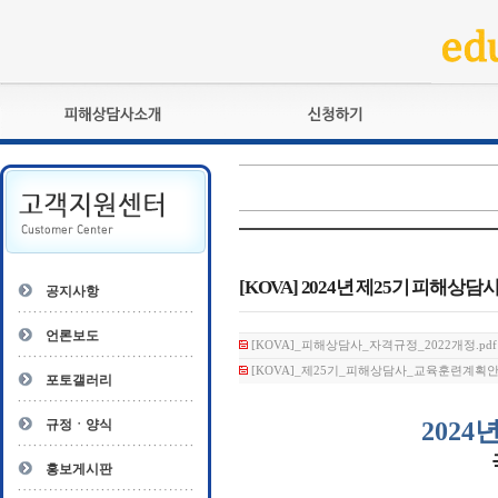
피해상담사란?
교육훈련
자격관리규정
검정시험
상담사 자격증 확인
전문수련
자격심사
- 피해상담사 1급
자격유지교육
- 피해상담사 2급
[KOVA] 2024년 제25기 피해상담사
공지사항
자격복원
- 피해상담사 3급
- 전문수련감독자
언론보도
[KOVA]_피해상담사_자격규정_2022개정.pdf (
- 전문수련기관
[KOVA]_제25기_피해상담사_교육훈련계획안.pdf
포토갤러리
규정ㆍ양식
2024
년
홍보게시판