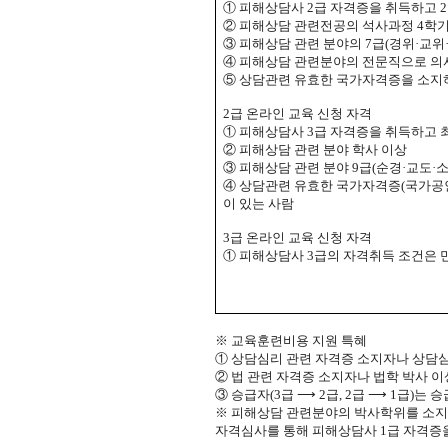
①
피해상담사
2
급 자격증을 취득하고
2
②
피해상담 관련전공의 석사과정
4
학기
③
피해상담 관련 분야의
7
급
(
경위
·
교위
④
피해상담 관련분야의 전문직으로 의
⑤
상담관련 유효한 국가자격증
을 소
2
급 온라인 교육 신청 자격
①
피해상담사
3
급 자격증을 취득하고 
②
피해상담 관련 분야 학사 이상
③
피해상담 관련 분야
9
급
(
순경
·
교도
·
④
상담관련 유효한 국가자격증
(
국가공
이 있는 사람
3
급 온라인 교육 신청 자격
①
피해상담사
3
급의 자격취득 조건은 
※
교육훈련비용 지원 특혜
①
상담심리 관련 자격증 소지자나 상담심
②
법 관련 자격증 소지자나 법학 박사 
③
승급자
(3
급
⟶
2
급
, 2
급
⟶
1
급
)
는 승
※
피해상담 관련분야의 박사학위를 소지
자격심사를 통해 피해상담사
1
급 자격증