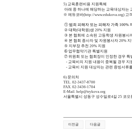
5)
교육훈련비용 지원특혜
아래 중 하나에 해당하는 교육대상자는 교
※
에듀
코바
(http://www.edukova.org)
고객
①
범죄 피해자 또는 피해자 가족
100%
②
대
학
(
대학원
)
생
20%
지원
③
본 협회에 소속된 고등학생 자원봉사
④
본 협회 종사자 및
자원봉사자
20%
지
⑤
지부장 추천
20%
지원
➅
업무협약기관 특별지원
➆ 위원회 또는 협회장이 인정한 경우 특
-
교육비의 지원 내용이 중복될 경우 지
-
교육비 지원 대상자는 관련 증빙서류를
6)
문의처
TEL. 02-3437-8700
FAX. 02-3436-1704
E-Mail.
help@trykova.org
서울특별시 성동구 성수일로
4
길
25
코오
이전글
다음글