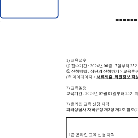
〓〓〓〓〓〓
1)
교육접수
①
접수기간
: 2024
년 06
월 17
일부터
25
기
②
신청방법
:
상단의 신청하기
>
교육훈련
(
※
마이페이지
>
서류제출
,
회원정보 작성
2)
교육일정
교육기간
: 2024
년 07
월 01
일부터
25
기 
3)
온라인 교육 신청 자격
피해상담사 자격규정 제
2
장 제
5
조 참조
(2
1
급 온라인 교육 신청 자격