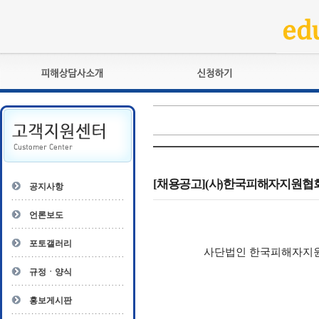
피해상담사란?
교육훈련
자격관리규정
검정시험
상담사 자격증 확인
전문수련
자격심사
- 피해상담사 1급
자격유지교육
- 피해상담사 2급
[채용공고](사)한국피해자지원협회
공지사항
자격복원
- 피해상담사 3급
- 전문수련감독자
언론보도
- 전문수련기관
포토갤러리
사단법인 한국피해자지원
규정ㆍ양식
홍보게시판