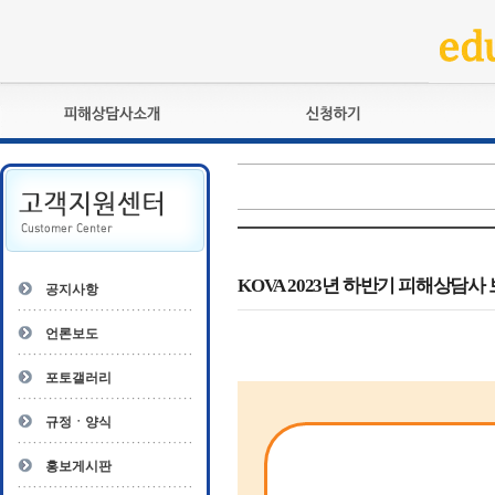
피해상담사란?
교육훈련
자격관리규정
검정시험
상담사 자격증 확인
전문수련
자격심사
- 피해상담사 1급
자격유지교육
- 피해상담사 2급
KOVA 2023년 하반기 피해상담
공지사항
자격복원
- 피해상담사 3급
- 전문수련감독자
언론보도
- 전문수련기관
포토갤러리
규정ㆍ양식
홍보게시판