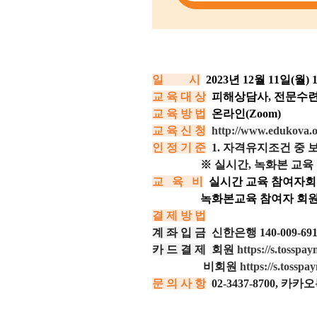
일 시
2023
년
12
월
11
일
(월
) 
교 육 대 상
피해상담사
,
전문수
교 육 방 법
온라인
(Zoom)
교 육 신 청
http://www.edukova.
인 정
기
준
1. 자격유지조건 중 
※ 실시간, 녹화본 교육 
교 육 비
실시간 교육 참여자
녹화본
교육 참여자 회
결 제 방 법
계 좌 입 금
신한은행
140-009-69
카 드 결 제
회원
https://s.tossp
비회원
https://s.toss
문 의 사 항
02-3437-8700, 카