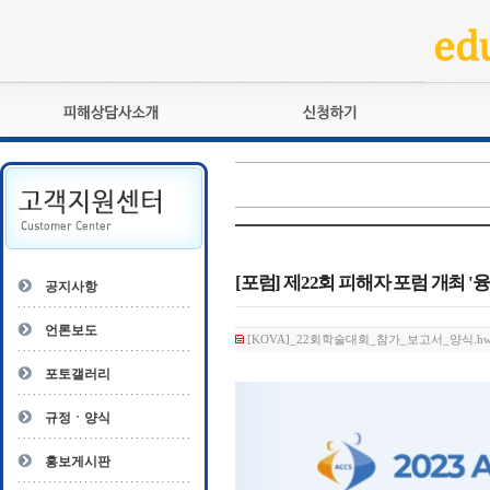
피해상담사란?
교육훈련
자격관리규정
검정시험
상담사 자격증 확인
전문수련
자격심사
- 피해상담사 1급
자격유지교육
- 피해상담사 2급
[포럼] 제22회 피해자 포럼 개최 
공지사항
자격복원
- 피해상담사 3급
- 전문수련감독자
언론보도
[KOVA]_22회학술대회_참가_보고서_양식.hwp 
- 전문수련기관
포토갤러리
규정ㆍ양식
홍보게시판