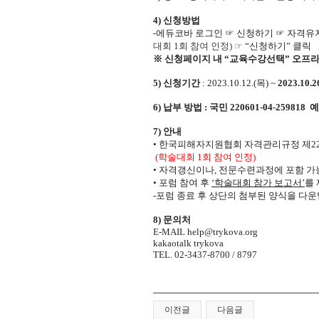
4)
신청방법
-
에듀코바 로그인
☞
신청하기
☞
자격유
대회 1회 참여 인정
)
☞
“
신청하기
”
클릭
※
신청페이지 내
“
교육수강선택
”
오프라
5)
신청기간
: 2023.10.12.(목
) ~
2023.10.2
6) 납부 방법 : 국민 220601-04-259
7)
안내
•
한국피해자지원협회 자격관리규정 제
2
(
학술대회
1
회 참여 인정
)
•
자격갱신이나
,
전문수련과정에 포함 가
•
포럼 참여 후
‘
학술대회 참가 보고서
’
를
-
포럼 종료 후 상단의 첨부된 양식을 다
8)
문의처
E-MAIL
help@trykova.org
kakaotalk trykova
TEL. 02-3437-8700 / 8797
이전글
다음글