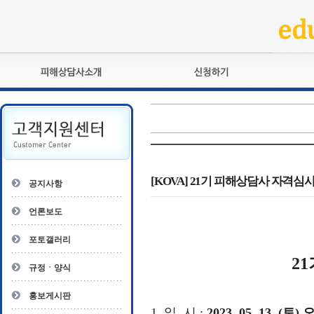
피해상담사란?
교육훈련
자격관리규정
검정시험
상담사 자격증 확인
전문수련
자격심사
- 피해상담사 1급
자격유지교육
- 피해상담사 2급
[KOVA] 21기 피해상담사 자격심
공지사항
자격복원
- 피해상담사 3급
- 전문수련감독자
언론보도
- 전문수련기관
포토갤러리
2
규정ㆍ양식
홍보게시판
1.
일
시
:
2023. 05. 13. (
토
) 오