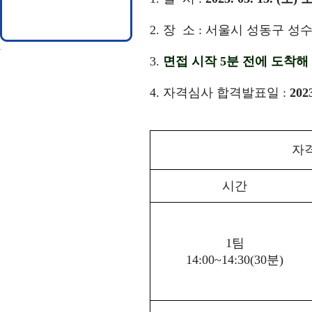
2. 장 소 : 서울시 성동구 성
3.
면접 시작 5분 전에 도착
4.
자격심사 합격발표일
:
2023
자
시간
1
팀
14:00~14:30(30
분
)