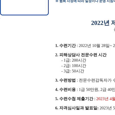
※
협회 사정에 따라 일정이나 운영 지침이
2022
년 
1.
수련기간
: 2022
년
10
월
28
일
~ 
2.
피해상담사 전문수련 시간
- 1
급
: 200
시간
- 2
급
: 100
시간
- 3
급
: 50
시간
3.
수련방법
:
전문수련감독자가 
4.
수련비용
: 1
급 50만원
, 2
급 40
5.
수련수첩
제출기간
:
2023
년
4
월
6.
자격심사일과 발표일
:
2023
년 