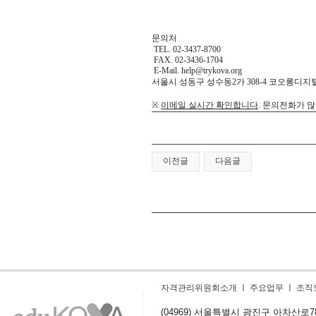
문의처
TEL. 02-3437-8700
FAX. 02-3436-1704
E-Mail.
help@trykova.org
서울시 성동구 성수동
2
가
308-4
코오롱디지
※
이메일 실시간 확인합니다
.
문의전화가 많
이전글
다음글
자격관리위원회소개
ㅣ
주요업무
ㅣ
조직
(04969) 서울특별시 광진구 아차산로78길