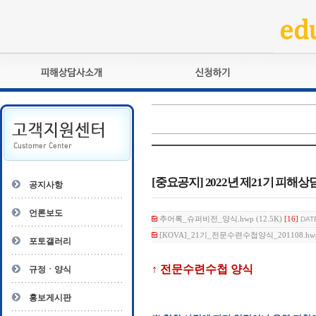
피해상담사란?
교육훈련
자격관리규정
검정시험
상담사 자격증 확인
전문수련
자격심사
- 피해상담사 1급
자격유지교육
- 피해상담사 2급
[중요공지] 2022년 제21기 피해상담
공지사항
자격복원
- 피해상담사 3급
- 전문수련감독자
언론보도
추어록_슈퍼비전_양식.hwp (12.5K)
[16]
DATE
- 전문수련기관
[KOVA]_21기_전문수련수첩양식_201108.hwp 
포토갤러리
↑ 전문수련수첩 양식
규정ㆍ양식
홍보게시판