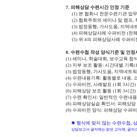
7.
피해상담 수련시간 인정 기준
(1)
본 협회나 전문수련기관 업
(2)
협회주최의 세미나 및 캠프
,
(3)
법정동행
,
가사도움
,
지역네
(4)
피해상담사례 수퍼비전
(
전
(5)
위
4
의 피해상담사례 수퍼비
8.
수련수첩 작성 양식기준 및 인정
(1)
세미나
,
학술대회
,
보수교육 참
(2)
지부 보조 활동
:
시간대별 기록
(
(3)
법정동행
,
가사도움
,
지역네트워
(4)
수련내용기록
:
활동별로 내용
,
(5)
수퍼비전
,
사례발표
(1
회
3
시간
)
(6)
피해상담 보조 활동
(1
회
3
시간
)
(7)
수련 확인서
:
일반적인 수련내용
(8)
피해상담실습 확인서
:
피해상담 
(9)
수퍼비전 양식
:
피해상담 수퍼비
✱
형식에 맞지 않는 수련수첩
,
상
상담보고서 글자체는 맑은 고딕체
,
글자