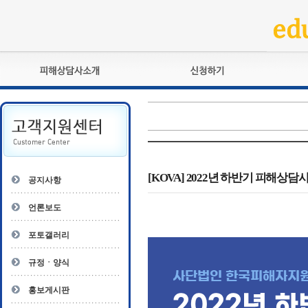
피해상담사란?
교육훈련
자격관리규정
검정시험
상담사 자격증 확인
전문수련
자격심사
- 피해상담사 1급
자격유지교육
- 피해상담사 2급
[KOVA] 2022년 하반기 피해상담
공지사항
자격복원
- 피해상담사 3급
- 전문수련감독자
언론보도
- 전문수련기관
포토갤러리
규정ㆍ양식
홍보게시판