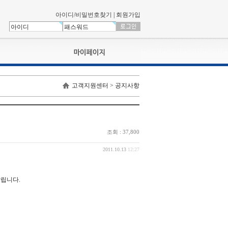
아이디/비밀번호찾기
|
회원가입
나의신청내역
고객지원센터 > 공지사항
교육영상강의실
서류제출
회원정보
나의 신청비
조회 : 37,800
나의활동내역
나의 연회비
2011.10.13
12:27
알립니다.