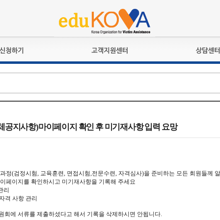
교육훈련
공지사항
상담접수
검정시험
언론보도
상담완료
전문수련
포토갤러리
자격심사
규정ㆍ양식
격유지교육
홍보게시판
전체공지사항)마이페이지 확인 후 미기재사항 입력 요망
자격복원
과정(검정시험, 교육훈련, 면접시험,전문수련, 자격심사)을 준비하는 모든 회원들께 
마이페이지를 확인하시고 미기재사항을 기록해 주세요
 관리
 자격 사항 관리
회에 서류를 제출하셨다고 해서 기록을 삭제하시면 안됩니다.