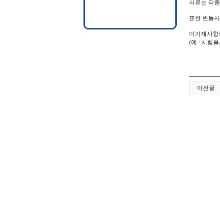
서류는 각종
또한 변동사
미기재사항으
(예 : 시
이전글