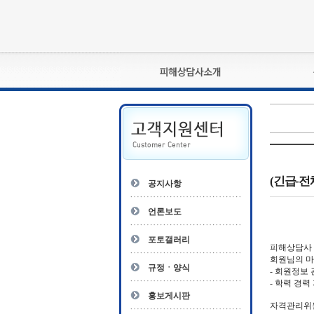
피해상담사란?
자격관리규정
상담사 자격증 확인
- 피해상담사 1급
자
- 피해상담사 2급
(긴급-
공지사항
- 피해상담사 3급
- 전문수련감독자
언론보도
- 전문수련기관
포토갤러리
피해상담사 
회원님의 
규정ㆍ양식
- 회원정보
- 학력 경력
홍보게시판
자격관리위원