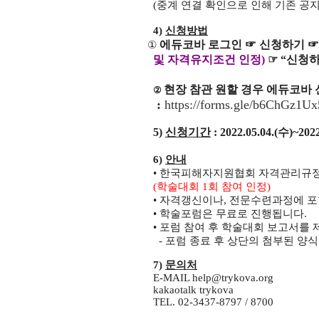
(중계 연결 확인으로 인해 기존 공지
4)
신청방법
에듀코바 로그인
☞
신청하기
①
및 자격유지조건 인정
)
☞
“
신청
현장 참관 원할 경우 에듀코바 
②
:
https://forms.gle/
b6ChGz1Ux
5)
신청기간
: 2022.05.04.(
수
)~202
6)
안내
•
한국피해자지원협회 자격관리규정
(학술대회
1
회 참여 인정
)
•
자격갱신이나
,
전문수련과정에 포
• 학술포럼은 무료로 진행됩니다.
• 포럼 참여 후 학술대회 보고서
- 포럼 종료 후 상단의 첨부된 양
7)
문의처
E-MAIL
help@trykova.org
kakaotalk trykova
TEL. 02-3437-8797 / 8700