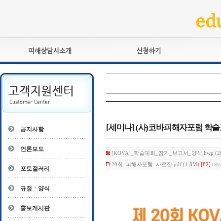
피해상담사란?
교육훈련
자격관리규정
검정시험
상담사 자격증 확인
전문수련
자격심사
- 피해상담사 1급
자격유지교육
- 피해상담사 2급
[세미나] (사)코바피해자포럼 학
공지사항
자격복원
- 피해상담사 3급
- 전문수련감독자
언론보도
[KOVA]_학술대회_참가_보고서_양식.hwp (20
- 전문수련기관
20회_피해자포럼_자료집.pdf (1.8M)
[82]
DAT
포토갤러리
규정ㆍ양식
홍보게시판