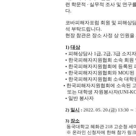
련 학문적 · 실무적 조사 및 연
다.
코바피해자포럼 회원 및 피해상담사(
석 부탁드립니다.
현장 참관은 장소 사정 상 인원을
1)
대상
•
피해상담사
1
급
, 2
급
, 3
급 소지
•
한국피해자지원협회 소속 회원 
•
한국피해자지원협회에 등록된 
•
한국피해자지원협회와
MOU
된
•
한국피해자지원협회 소속 대학
•
한국피해자지원협회에 소속된 
또는
대학생 자원봉사자
(UNI-K
•
일반 봉사자
2)
일시
:
2022. 05. 20.(
금
) 13:30
∼
3)
장소
동국대학교 혜화관 218 고순청 세
※ 온라인 신청자에 한해 참가 링크