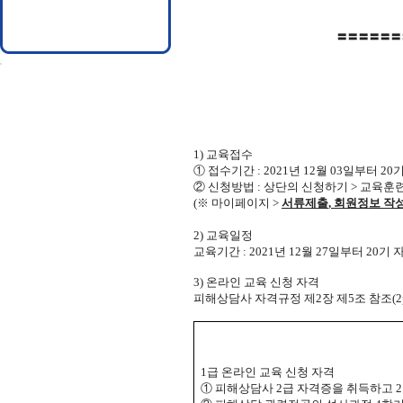
〓〓〓〓〓〓
1)
교육접수
①
접수기간
: 2021
년 12
월 03
일부터
20
기
②
신청방법
:
상단의 신청하기
>
교육훈련
(
※
마이페이지
>
서류제출
,
회원정보 작성
2)
교육일정
교육기간
: 2021
년
12
월 27
일부터
20
기 
3)
온라인 교육 신청 자격
피해상담사 자격규정 제
2
장 제
5
조 참조
(2
1
급 온라인 교육 신청 자격
①
피해상담사
2
급 자격증을 취득하고
2