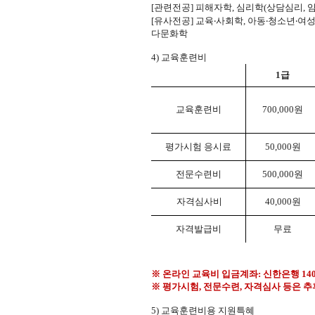
[
관련전공
]
피해자학
,
심리학
(
상담심리
,
[
유사전공
]
교육
‧
사회학
,
아동
‧
청소년
‧
여
다문화학
4)
교육훈련비
1
급
교육훈련비
700,000
원
평가시험 응시료
50,000
원
전문수련비
500,000
원
자격심사비
40,000
원
자격발급비
무료
※
온라인 교육비 입금계좌
:
신한은행
14
※
평가시험
,
전문수련
,
자격심사 등은 추
5)
교육훈련비용 지원특혜