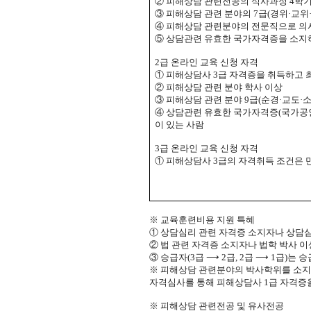
②
피해상담 관련전공의 석사과정
4
학기
③
피해상담 관련 분야의
7
급
(
경위
·
교위
④
피해상담 관련분야의 전문직으로 의
⑤
상담관련 유효한 국가자격증
을 소
2
급 온라인 교육 신청 자격
①
피해상담사
3
급 자격증을 취득하고 
②
피해상담 관련 분야 학사 이상
③
피해상담 관련 분야
9
급
(
순경
·
교도
·
④
상담관련 유효한 국가자격증
(
국가공
이 있는 사람
3
급 온라인 교육 신청 자격
①
피해상담사
3
급의 자격취득 조건은 
※
교육훈련비용 지원 특혜
①
상담심리 관련 자격증 소지자나 상담심
②
법 관련 자격증 소지자나 법학 박사 
③
승급자
(3
급
⟶
2
급
, 2
급
⟶
1
급
)
는 승
※
피해상담 관련분야의 박사학위를 소지
자격심사를 통해 피해상담사
1
급 자격증
※
피해상담 관련전공 및 유사전공