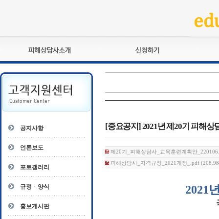
피해상담사란?
교육훈련
자격관리규정
검정시험
상담사 자격증 확인
전문수련
자격심사
- 피해상담사 1급
자격유지교육
- 피해상담사 2급
[중요공지] 2021년 제20기 피해상담
공지사항
자격복원
- 피해상담사 3급
- 전문수련감독자
언론보도
제20기_피해상담사_교육훈련계획안_220106.pdf
- 전문수련기관
피해상담사_자격규정_2021개정_.pdf (208.9K
포토갤러리
규정ㆍ양식
2021
년
홍보게시판