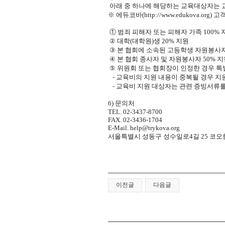
아래 중 하나에 해당하는 교육대상자는 교
※
에듀코바
(http://www.edukova.org)
고객
①
범죄 피해자 또는 피해자 가족
100%
②
대학
(
대학원
)
생
20%
지원
③
본 협회에 소속된 고등학생 자원봉사
④
본 협회 종사자 및 자원봉사자
50%
지
⑤
위원회 또는 협회장이 인정한 경우 특
-
교육비의 지원 내용이 중복될 경우 지
-
교육비 지원 대상자는 관련 증빙서류를
6)
문의처
TEL. 02-3437-8700
FAX. 02-3436-1704
E-Mail.
help@trykova.org
서울특별시 성동구 성수일로
4
길
25
코오
이전글
다음글