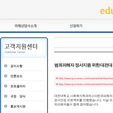
피해상담사란?
교육훈련
자격관리규정
검정시험
상담사 자격증 확인
전문수련
자격심사
- 피해상담사 1급
자격유지교육
- 피해상담사 2급
범죄피해자 정서지원 위한 대전대
공지사항
자격복원
- 피해상담사 3급
- 전문수련감독자
언론보도
http://www.sj-ccnews.com/news/articleView.ht
- 전문수련기관
http://www.sj-ccnews.com/news/articleView.ht
포토갤러리
대전대학교 사회복지학과와 (사)한국피해자지
규정ㆍ양식
정서안정 프로젝트를 진행했습니다. 이날 프로
죄피해자들이 함께 참여했습니다.
홍보게시판