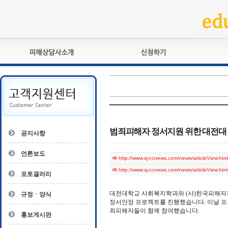
피해상담사란?
교육훈련
자격관리규정
검정시험
상담사 자격증 확인
전문수련
자격심사
- 피해상담사 1급
자격유지교육
- 피해상담사 2급
범죄피해자 정서지원 위한 대전대
공지사항
자격복원
- 피해상담사 3급
- 전문수련감독자
언론보도
http://www.sj-ccnews.com/news/articleView.ht
- 전문수련기관
http://www.sj-ccnews.com/news/articleView.ht
포토갤러리
대전대학교 사회복지학과와 (사)한국피해자지
규정ㆍ양식
정서안정 프로젝트를 진행했습니다. 이날 프로
죄피해자들이 함께 참여했습니다.
홍보게시판