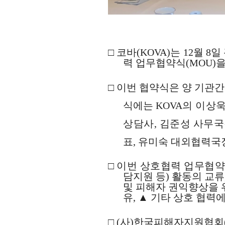
□
코바
(KOVA)
는
12
월
8
일
력 업무협약식
(MOU)
을
□
이번 협약식은 양 기관간
식에는
KOVA
의 이상
상담사
,
김준성 사무국
표
,
유미숙 대외협력국
□
이번 상호협력 업무협
담지원 등
)
활동의 교류
및 피해자 권익향상을 
유
,
▲
기타 상호 협력
□
(
사
)
한국피해자지원협회