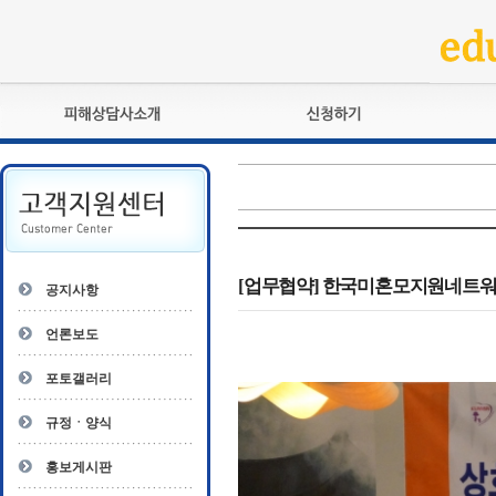
피해상담사란?
교육훈련
자격관리규정
검정시험
상담사 자격증 확인
전문수련
자격심사
- 피해상담사 1급
자격유지교육
- 피해상담사 2급
[업무협약] 한국미혼모지원네트워크 - K
공지사항
자격복원
- 피해상담사 3급
- 전문수련감독자
언론보도
- 전문수련기관
포토갤러리
규정ㆍ양식
홍보게시판