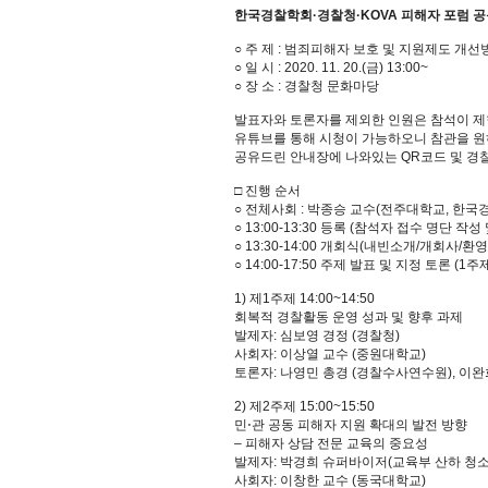
한국경찰학회·경찰청·KOVA 피해자 포럼 공
○ 주 제 : 범죄피해자 보호 및 지원제도 개선
○ 일 시 : 2020. 11. 20.(금) 13:00~
○ 장 소 : 경찰청 문화마당
발표자와 토론자를 제외한 인원은 참석이 제
유튜브를 통해 시청이 가능하오니 참관을 
공유드린 안내장에 나와있는 QR코드 및 경
□ 진행 순서
○ 전체사회 : 박종승 교수(전주대학교, 한
○ 13:00-13:30 등록 (참석자 접수 명단 작
○ 13:30-14:00 개회식(내빈소개/개회사/
○ 14:00-17:50 주제 발표 및 지정 토론 (1주
1) 제1주제 14:00~14:50
회복적 경찰활동 운영 성과 및 향후 과제
발제자: 심보영 경정 (경찰청)
사회자: 이상열 교수 (중원대학교)
토론자: 나영민 총경 (경찰수사연수원), 이완
2) 제2주제 15:00~15:50
민⋅관 공동 피해자 지원 확대의 발전 방향
– 피해자 상담 전문 교육의 중요성
발제자: 박경희 슈퍼바이저(교육부 산하 청
사회자: 이창한 교수 (동국대학교)