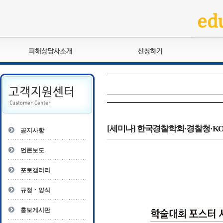
피해상담사란?
교육훈련
자격관리규정
검정시험
상담사 자격증 확인
전문수련
자격심사
- 피해상담사 1급
자격유지교육
- 피해상담사 2급
[세미나] 한국경찰학회·경찰청·KO
공지사항
자격복원
- 피해상담사 3급
- 전문수련감독자
언론보도
- 전문수련기관
포토갤러리
규정ㆍ양식
홍보게시판