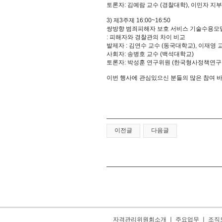
토론자: 김예람 교수 (경찰대학), 이민자 지부
3) 제3주제 16:00~16:50
쌍방향 범죄피해자 보호 서비스 기술수용모
: 피해자와 경찰관의 차이 비교
발제자 : 김연수 교수 (동국대학교), 이재영 
사회자: 송병호 교수 (백석대학교)
토론자: 박성훈 연구위원 (한국형사정책연구원
이번 행사에 관심있으신 분들의 많은 참여 
이전글
다음글
자격관리위원회소개
ㅣ
주요업무
ㅣ
조직