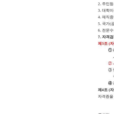
2.
주민등
3.
대학이
4.
재직증
5.
국가
(
6.
전문수
7.
자격검
제
3
조
(
자
①
②
③
④
제
4
조
(
자
자격증을