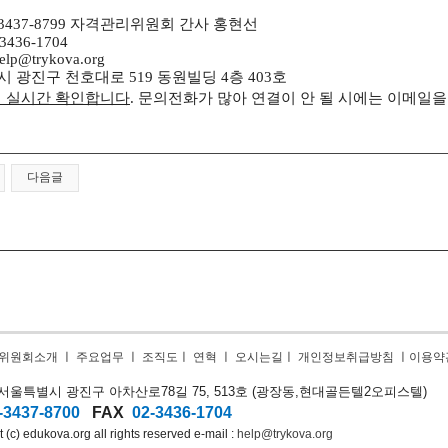
3437-8799
자격관리위원회 간사 홍현선
3436-1704
elp@trykova.org
시 광진구 천호대로
519
동원빌딩
4
층
403
호
 실시간 확인합니다
.
문의전화가 많아 연결이 안 될 시에는 이메일
다음글
위원회소개
ㅣ
주요업무
ㅣ
조직도
ㅣ
연혁
ㅣ
오시는길
ㅣ
개인정보취급방침
ㅣ
이용약
9) 서울특별시 광진구 아차산로78길 75, 513호 (광장동,
현대골든텔2오피스텔)
-3437-8700
FAX
02-3436-1704
 (c) edukova.org all rights reserved e-mail :
help@trykova.org