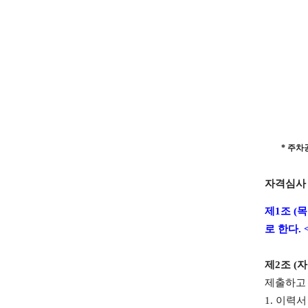
*
주차
자격심사
제
1
조
(
목
로 한다
. 
제
2
조
(
자
제출하고
1.
이력