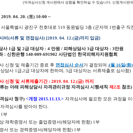
(
자격심사신청 게시판에서 성함을 확인하실 수 있습니다
.
신청게시판의
: 2019. 04. 20. (
토
) 10:00 ~
:
서울특별시 광진구 천호대로
519
동원빌딩
3
층
(
군자역
1
번출구 직
사비
(
서류 및 면접심사
) [2019. 04. 12.(
금
)
까지 입금
]
담사
1
급 및
2
급 대상자
: 4
만원
/
피해상담사
3
급 대상자
: 3
만원
좌
:
신한은행
140-009-691902
사단법인 한국피해자지원협회
사 신청 및 제출기간 종료 후
면접심사 순서
가 결정되며
4
월
16
일
(
화
해상담사
1
급
,2
급 대상자에 한하며
, 3
급 대상자는 서류제출로 심사함
)
사 신청 및 서류제출기간
: 2019. 04. 12.(
금
)
까지
류는 아래 피해상담사 자격관리규정 자격심사 시행세칙
제
2
조
참조
)
격심사 청구
)
<
개정
2015.11.13.>
자격심사에 필요한 모든 과정을 이
 자격심사를 받아야 한다
.
서
1
부
상 재학증명서 또는 졸업증명서
(
해당자에 한함
) 1
부
명서 또는 경력증명서
(
해당자에 한함
) 1
부