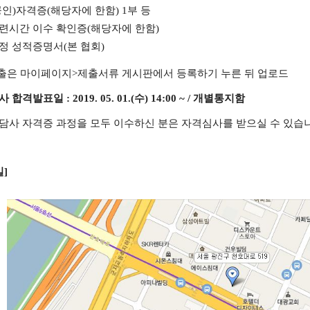
공인
)
자격증
(
해당자에 한함
) 1
부 등
련시간 이수 확인증
(
해당자에 한함
)
정 성적증명서
(
본 협회
)
출은 마이페이지
>
제출서류 게시판에서 등록하기 누른 뒤 업로드
사 합격발표일
: 2019. 05. 01.(
수
) 14:00 ~ /
개별통지함
담사 자격증 과정을 모두 이수하신 분은 자격심사를 받으실 수 있습
길
]