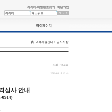
아이디/비밀번호찾기
|
회원가입
나의신청내역
고객지원센터 > 공지사항
교육영상강의실
서류제출
회원정보
나의 신청비
조회 : 44,051
나의활동내역
나의 연회비
2019.03.13
17:48
격심사 안내
-0914)
기