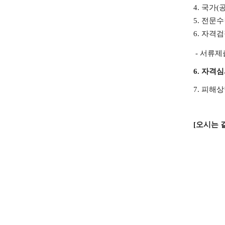
4.
국가
(
5.
전문수
6.
자격검
-
서류제
6.
자격심
7.
피해상
[
오시는 