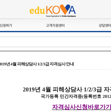
교육훈련
공지사항
상담접수
검정시험
언론보도
상담완료
전문수련
포토갤러리
자격심사
규정ㆍ양식
격유지교육
홍보게시판
 2019년 4월 피해상담사 1/2/3급 자격심사 안내
자격복원
2019
년
4
월 피해상담사
1/2/3
급 자
국가등록 민간자격증
(
등록번호
2012
자격심사신청바로가