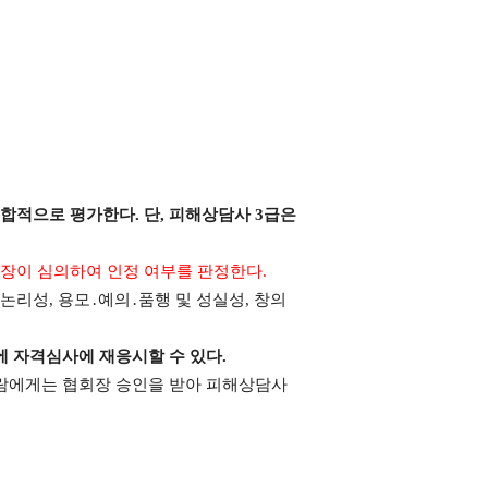
종합적으로 평가한다
.
단
,
피해상담사
3
급은
장이 심의하여 인정 여부를 판정한다
.
 논리성
,
용모
․
예의
․
품행 및 성실성
,
창의
에 자격심사에 재응시할 수 있다
.
람에게는 협회장 승인을 받아 피해상담사