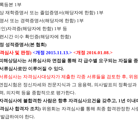
록등본
1
부
상 재학증명서 또는 졸업증명서
(
해당자에 한함
) 1
부
명서 또는 경력증명서
(
해당자에 한함
) 1
부
공인
)
자격증
(
해당자에 한함
) 1
부 등
련시간 이수 확인증
(
해당자에 한함
)
정 성적증명서
(
본 협회
)
격심사 및 판정
)
<
개정
2015.11.13.>
<
개정
2016.01.08.>
피해상담사는 서류심사와 면접을 통해 각 급수별 요구되는 자질을 
서류심사로만 이루어질 수 있다
.
서류심사는 자격심사대상자가 제출한 각종 서류들을 검토한 후
,
위원
면접시험은 정신자세와 전문지식과 그 응용력
,
의사발표의 정확성과
력
,
의지력 등을 종합적으로 평가한다
.
자격심사에 불합격한 사람은 향후 자격심사요건을 갖추고
, 1
년 이내
격심사 합격자 조치
)
위원회는 자격심사를 통해 최종 합격판정한 사
 발급하여야 한다
.