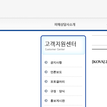
피해상담사란?
자격관리규정
상담사 자격증 확인
- 피해상담사 1급
자
- 피해상담사 2급
[KOVA]
공지사항
- 피해상담사 3급
- 전문수련감독자
언론보도
- 전문수련기관
포토갤러리
규정ㆍ양식
홍보게시판