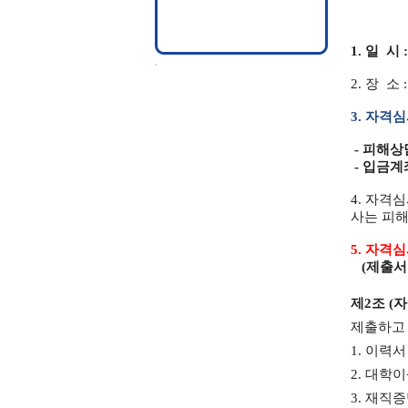
1.
일
시
2.
장
소
3.
자격심
-
피해상
-
입금계
4.
자격심
사는 피
5.
자격심
(
제출서
제
2
조
(
자
제출하고
1.
이력
2.
대학이
3.
재직증