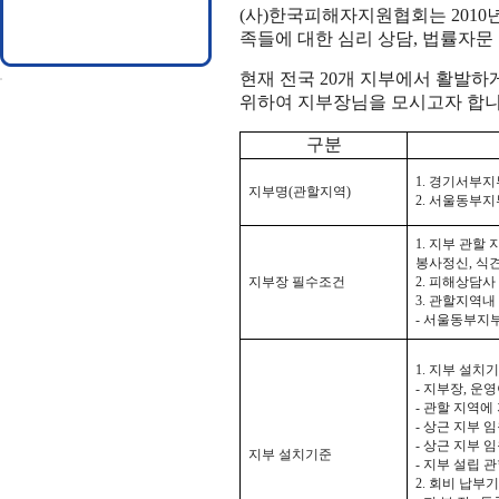
(
사
)
한국피해자지원협회는
2010
족들에 대한 심리 상담
,
법률자문 
현재 전국
20
개 지부에서 활발하
위하여 지부장님을 모시고자 합
구분
1.
경기서부지
지부명
(
관할지역
)
2.
서울동부지
1.
지부 관할 
봉사정신
,
식견
지부장 필수조건
2.
피해상담사
3.
관할지역내 
-
서울동부지부
1.
지부 설치
-
지부장
,
운영
-
관할 지역에
-
상근 지부 임
-
상근 지부 
지부 설치기준
-
지부 설립 관
2.
회비 납부