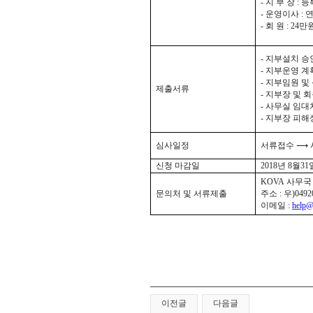
-
지 부 장
:
등
-
운영이사
:
-
회 원
: 24
만
-
지부설치 
-
지부운영 계
-
지부임원 및
제출서류
-
지부장 및 
-
사무실 임대
-
지부장 피해
심사일정
서류접수
⟶
신청 마감일
2018
년
8
월31
KOVA
사무
문의처 및 서류제출
주소
:
우
)049
이메일
:
help@
이전글
다음글