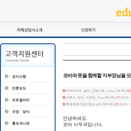
피해상담사란?
교육훈련
자격관리규정
검정시험
상담사 자격증 확인
전문수련
자격심사
- 피해상담사 1급
자격유지교육
- 피해상담사 2급
코바와 뜻을 함께할 지부장님을 모
공지사항
자격복원
- 피해상담사 3급
- 전문수련감독자
언론보도
KOVA지부_설치_신청서류_1.hwp (38.5K)
[6
- 전문수련기관
이력서_양식_지부장_.hwp (86.0K)
[7]
DATE :
포토갤러리
후원회원가입신청서.pdf (388.8K)
[1]
DATE : 
규정ㆍ양식
안녕하세요
.
홍보게시판
코바 사무국입니다
.