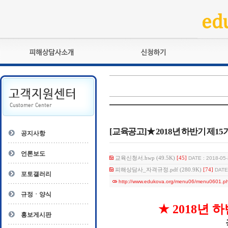
피해상담사란?
교육훈련
자격관리규정
검정시험
상담사 자격증 확인
전문수련
자격심사
- 피해상담사 1급
자격유지교육
- 피해상담사 2급
[교육공고]★ 2018년 하반기 제15
공지사항
자격복원
- 피해상담사 3급
- 전문수련감독자
언론보도
교육신청서.hwp (49.5K)
[45]
DATE : 2018-05-
- 전문수련기관
피해상담사_자격규정.pdf (280.9K)
[74]
DATE 
포토갤러리
http://www.edukova.org/menu06/menu0601.p
규정ㆍ양식
★
2018
년 하
홍보게시판