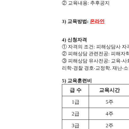
②
교육내용
:
추후공지
3)
교육방법
:
온라인
4)
신청자격
①
자격의 조건
:
피해상담사 자
②
피해상담 관련전공
:
피해자
③
피해상담 유사전공
:
교육
‧
사
리학
‧
경찰 경호
‧
교정학
.
재난
‧
소
5)
교육훈련비
급 수
교육시간
1
급
5
주
2
급
4
주
3
급
2
주