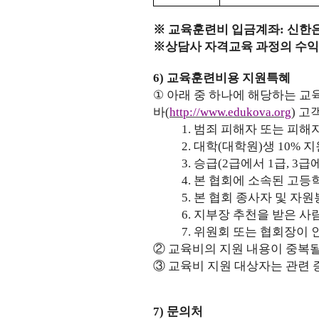
※
교육훈련비 입금계좌
:
신한
※
상담사 자격교육 과정의 수익
6)
교육훈련비용 지원특혜
①
아래 중 하나에 해당하는 교
바
(
http://www.edukova.org
)
고
1.
범죄 피해자 또는 피해
2.
대학
(
대학원
)
생
10%
지
3.
승급
(2
급에서
1
급
, 3
급
4.
본 협회에 소속된 고등
5.
본 협회 종사자 및 자
6.
지부장 추천을 받은 사
7.
위원회 또는 협회장이 
②
교육비의 지원 내용이 중복될
③
교육비 지원 대상자는 관련
7)
문의처