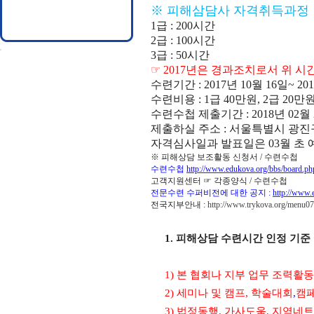
※
피해삼담사 자격취득과정
1
급
: 200
시간
2
급
: 100
시간
3
급
: 50
시간
☞
2017
년은 경과조치로서 위 시
수련기간
: 2017
년
10
월
16
일
~ 20
수련비용
: 1
급
40
만원
, 2
급
20
만
수련수첩
제출기간
: 2018
년
02
월
제출하실 주소
:
서울특별시 광진
자격심사일과 발표일은
03
월 초 
※
피해상담 보조활동 신청서
/
수련수첩
수련수첩
http://www.edukova.org/bbs/board.
고객지원센터
☞
각종양식
/
수련수첩
전문수련 수퍼비전에 대한 공지
:
http://www.
전국지부안내
:
http://www.trykova.org/menu0
1.
피해상담 수련시간 인정 기준
1)
본 협회나 지부 업무 조력활동
2)
세미나 및 캠프
,
학술대회
,
캠
3)
법정동행
,
가사도움
,
지역네트