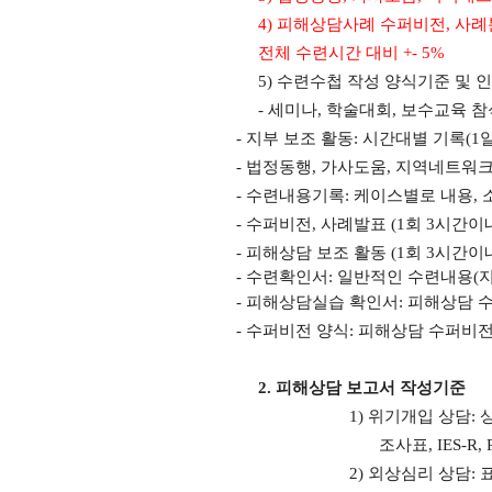
4)
피해상담사례 수퍼비전
,
사례
전체 수련시간 대비
+- 5%
5)
수련수첩 작성 양식기준 및 
-
세미나
,
학술대회
,
보수교육 참
-
지부 보조 활동
:
시간대별 기록
(1
-
법정동행
,
가사도움
,
지역네트워크
-
수련내용기록
:
케이스별로 내용
,
-
수퍼비전
,
사례발표
(1
회
3
시간이
-
피해상담 보조 활동
(1
회
3
시간이
-
수련확인서
:
일반적인 수련내용
(
-
피해상담실습 확인서
:
피해상담 수
-
수퍼비전 양식
:
피해상담 수퍼비전
2.
피해상담 보고서 작성기준
1)
위기개입 상담
:
조사표
, IES-R,
2)
외상심리 상담
: