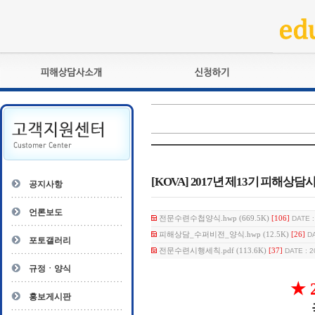
피해상담사란?
교육훈련
자격관리규정
검정시험
상담사 자격증 확인
전문수련
자격심사
- 피해상담사 1급
자격유지교육
- 피해상담사 2급
[KOVA] 2017년 제13기 피해상
공지사항
자격복원
- 피해상담사 3급
- 전문수련감독자
언론보도
전문수련수첩양식.hwp (669.5K)
[106]
DATE :
- 전문수련기관
피해상담_수퍼비전_양식.hwp (12.5K)
[26]
DA
포토갤러리
전문수련시행세칙.pdf (113.6K)
[37]
DATE : 2
규정ㆍ양식
★
홍보게시판