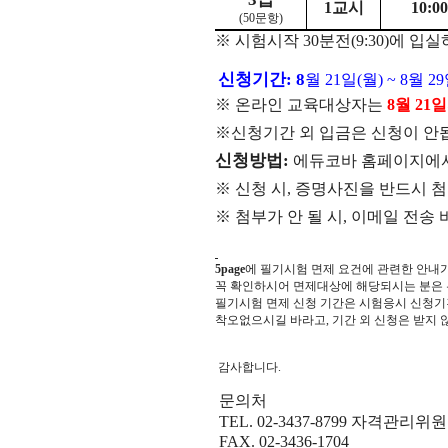
1
교시
10:00
(50
문항
)
※
시험시작
30
분전
(9:30)
에 입실
신청기간
: 8
월
21
일
(
월
) ~ 8
월
29
※
온라인 교육대상자는
8
월
21
일
※신청기간 외 입금은 신청이 안
신청방법
:
에듀코바 홈페이지에
※
신청 시
,
증명사진을 반드시 
※
첨부가 안 될 시
,
이메일 전송 
5page
에 필기시험 면제 요건에 관련한 안내가
꼭 확인하시어 면제대상에 해당되시는 분은 
필기시험 면제 신청 기간은 시험응시 신청기
착오없으시길 바라고, 기간 외 신청은 받지 
감사합니다.
문의처
TEL. 02-3437-8799 자격관리
FAX. 02-3436-1704