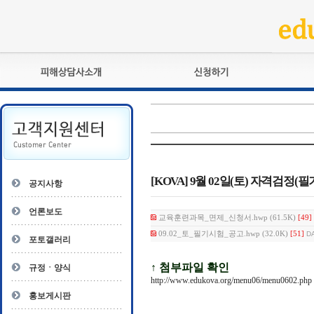
피해상담사란?
교육훈련
자격관리규정
검정시험
상담사 자격증 확인
전문수련
자격심사
- 피해상담사 1급
자격유지교육
- 피해상담사 2급
[KOVA] 9월 02일(토) 자격검정(
공지사항
자격복원
- 피해상담사 3급
- 전문수련감독자
언론보도
교육훈련과목_면제_신청서.hwp (61.5K)
[49]
- 전문수련기관
09.02_토_필기시험_공고.hwp (32.0K)
[51]
DA
포토갤러리
↑ 첨부파일 확인
규정ㆍ양식
http://www.edukova.org/menu06/menu0602.php
홍보게시판