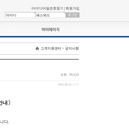
아이디/비밀번호찾기
|
회원가입
나의신청내역
고객지원센터 > 공지사항
교육영상강의실
서류제출
회원정보
나의 신청비
조회 : 99,620
나의활동내역
나의 연회비
2015.09.25
10:52
 안내〕
니다.