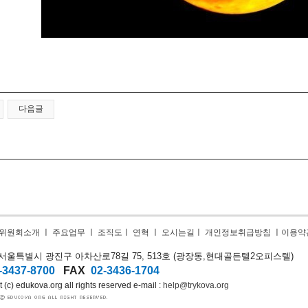
다음글
위원회소개
ㅣ
주요업무
ㅣ
조직도
ㅣ
연혁
ㅣ
오시는길
ㅣ
개인정보취급방침
ㅣ
이용약
9) 서울특별시 광진구 아차산로78길 75, 513호 (광장동,
현대골든텔2오피스텔)
-3437-8700
FAX
02-3436-1704
 (c) edukova.org all rights reserved e-mail :
help@trykova.org