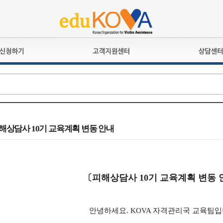
교육훈련
공지사항
상담접수
검정시험
언론보도
상담완료
전문수련
포토갤러리
자격심사
규정ㆍ양식
격유지교육
홍보게시판
피해상담사 10기 교육계획 변동 안내
자격복원
〔피해상담사 10기 교육계획 변동
안녕하세요. KOVA 자격관리국 교육팀입