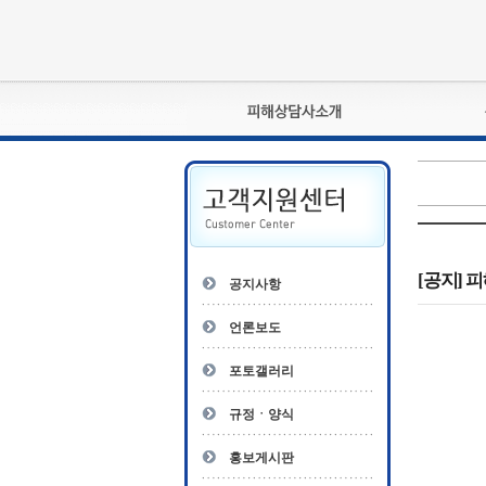
피해상담사란?
자격관리규정
상담사 자격증 확인
- 피해상담사 1급
자
- 피해상담사 2급
[공지] 
공지사항
- 피해상담사 3급
- 전문수련감독자
언론보도
- 전문수련기관
포토갤러리
규정ㆍ양식
홍보게시판