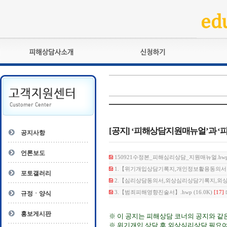
피해상담사란?
교육훈련
자격관리규정
검정시험
상담사 자격증 확인
전문수련
자격심사
- 피해상담사 1급
자격유지교육
- 피해상담사 2급
[공지] ‘피해상담지원매뉴얼’과 
공지사항
자격복원
- 피해상담사 3급
- 전문수련감독자
언론보도
150921수정본_피해심리상담_지원매뉴얼.hwp (
- 전문수련기관
1.【위기개입상담기록지,개인정보활용동의서】.hw
포토갤러리
2.【심리상담동의서,외상심리상담기록지,외상심리
3.【범죄피해영향진술서】.hwp (16.0K)
[17]
규정ㆍ양식
홍보게시판
※ 이 공지는 피해상담 코너의 공지와 같
※ 위기개입 상담 후 외상심리상담 필요