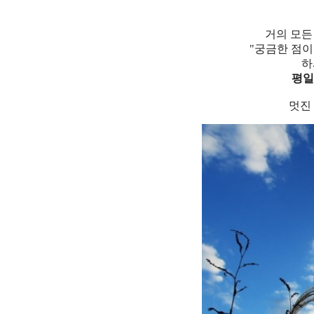
거의 모든
"궁금한 점이
하
평일 
멋진