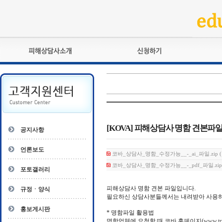
피해상담사란?
교육훈련
자격관리규정
검정시험
상담사 자격증 확인
전문수련
자격심사
- 피해상담사 1급
자격유지교육
- 피해상담사 2급
[KOVA] 피해상담사 명함 견본파일(ai
공지사항
자격복원
- 피해상담사 3급
- 전문수련감독자
언론보도
코바_상담사_명함_수정가능__-_ai_파일.zip (1
- 전문수련기관
코바_상담사_명함_수정가능__-_pdf_파일.zip (
포토갤러리
피해상담사 명함 견본 파일입니다.
규정ㆍ양식
필요하신 상담사분들께서는 내려받아 사용하시
홍보게시판
* 명함파일 활용법
명함업체에 요청할 때 코바 홈페이지(
www.tr