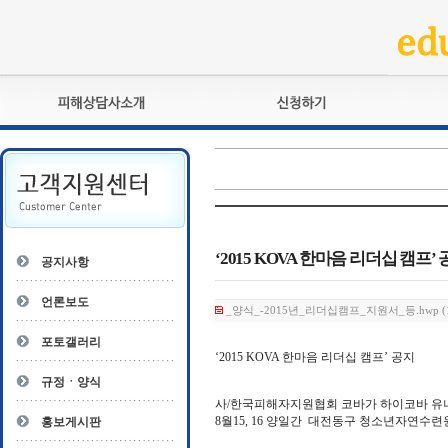
피해상담사란?
교육훈련
자격관리규정
검정시험
상담사 자격증 확인
전문수련
자격심사
- 피해상담사 1급
자격유지교육
- 피해상담사 2급
‘2015 KOVA 한마음 리더십 캠프’
공지사항
자격복원
- 피해상담사 3급
- 전문수련감독자
언론보도
_양식_-2015년_리더십캠프_지원서_등.hwp (1
- 전문수련기관
포토갤러리
‘2015 KOVA 한마음 리더십 캠프’ 공지
규정ㆍ양식
사/한국피해자지원협회 코바가 하이코바 유니
8월15, 16 양일간 대전동구 청소년자연수
홍보게시판