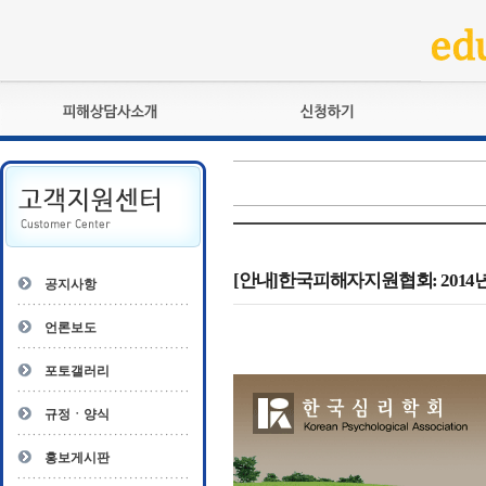
피해상담사란?
교육훈련
자격관리규정
검정시험
상담사 자격증 확인
전문수련
자격심사
- 피해상담사 1급
자격유지교육
- 피해상담사 2급
[안내]한국피해자지원협회: 201
공지사항
자격복원
- 피해상담사 3급
- 전문수련감독자
언론보도
- 전문수련기관
포토갤러리
규정ㆍ양식
홍보게시판