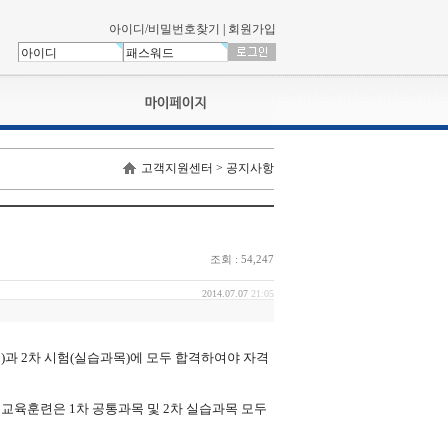
아이디/비밀번호찾기
|
회원가입
나의신청내역
고객지원센터 > 공지사항
교육영상강의실
서류제출
회원정보
나의 신청비
조회 : 54,247
나의활동내역
나의 연회비
2014.07.07
21:05
과목)과 2차 시험(실습과목)에 모두 합격하여야
자격
교육훈련은 1차 공통과목 및 2차 실습과목 모두