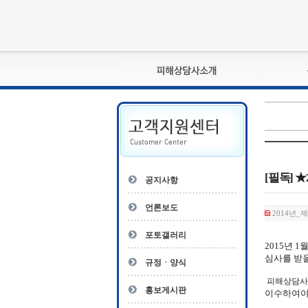
피해상담사란?
자격관리규정
상담사 자격증 확인
- 피해상담사 1급
자
- 피해상담사 2급
[필독] 
공지사항
- 피해상담사 3급
- 전문수련감독자
언론보도
2014년_
- 전문수련기관
포토갤러리
2015년 
심사를 받을
규정ㆍ양식
피해상담사
홍보게시판
이수하여야