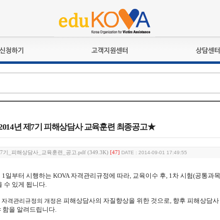
교육훈련
공지사항
상담접수
검정시험
언론보도
상담완료
전문수련
포토갤러리
자격심사
규정ㆍ양식
격유지교육
홍보게시판
★2014년 제7기 피해상담사 교육훈련 최종공고★
자격복원
제7기_피해상담사_교육훈련_공고.pdf (349.3K)
[47]
DATE : 2014-09-01 17:49:55
1월 1일부터 시행하는 KOVA 자격관리규정에 따라, 교육이수 후, 1차 시험(공통
 수 있게 됩니다.
피해상담사의 자질향상을 위한 것으로, 향후 피해상담사 
 자격관리규정의 개정은
 함을 알려드립니다.