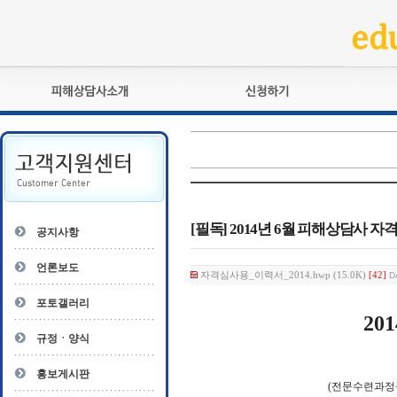
피해상담사란?
교육훈련
자격관리규정
검정시험
상담사 자격증 확인
전문수련
자격심사
- 피해상담사 1급
자격유지교육
- 피해상담사 2급
[필독] 2014년 6월 피해상담사 
공지사항
자격복원
- 피해상담사 3급
- 전문수련감독자
언론보도
자격심사용_이력서_2014.hwp (15.0K)
[42]
D
- 전문수련기관
포토갤러리
201
규정ㆍ양식
홍보게시판
(
전문수련과정을