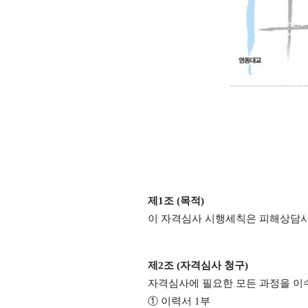
제
1
조
(
목적
)
이 자격심사 시행세칙은 피해상담사
제
2
조
(
자격심사 청구
)
자격심사에 필요한 모든 과정을 이
① 이력서
1
부