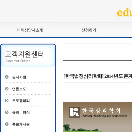
피해상담사란?
교육훈련
자격관리규정
검정시험
상담사 자격증 확인
전문수련
자격심사
- 피해상담사 1급
자격유지교육
- 피해상담사 2급
[한국법정심리학회] 2014년도 춘
공지사항
자격복원
- 피해상담사 3급
- 전문수련감독자
언론보도
- 전문수련기관
포토갤러리
규정ㆍ양식
홍보게시판