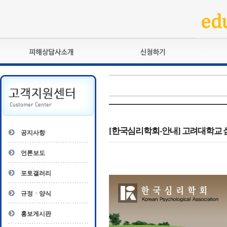
피해상담사란?
교육훈련
자격관리규정
검정시험
상담사 자격증 확인
전문수련
자격심사
- 피해상담사 1급
자격유지교육
- 피해상담사 2급
[한국심리학회-안내] 고려대학교 심리학과: Cr
공지사항
자격복원
- 피해상담사 3급
- 전문수련감독자
언론보도
- 전문수련기관
포토갤러리
규정ㆍ양식
홍보게시판