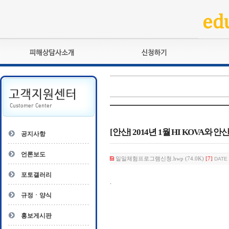
피해상담사란?
교육훈련
자격관리규정
검정시험
상담사 자격증 확인
전문수련
자격심사
- 피해상담사 1급
자격유지교육
- 피해상담사 2급
[안산] 2014년 1월 HI KOVA와 
공지사항
자격복원
- 피해상담사 3급
- 전문수련감독자
언론보도
일일체험프로그램신청.hwp (74.0K)
[7]
DATE 
- 전문수련기관
포토갤러리
.
규정ㆍ양식
홍보게시판