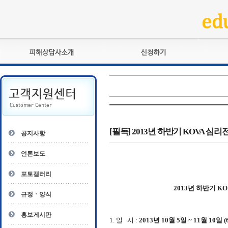
피해상담사란?
교육훈련
자격관리규정
검정시험
상담사 자격증 확인
전문수련
자격심사
- 피해상담사 1급
자격유지교육
- 피해상담사 2급
[필독] 2013년 하반기 KOVA 
공지사항
자격복원
- 피해상담사 3급
- 전문수련감독자
언론보도
- 전문수련기관
포토갤러리
2013년 하반기 
규정ㆍ양식
홍보게시판
1. 일 시 :
2013년 10월 5일 ~ 11월 10일 (6