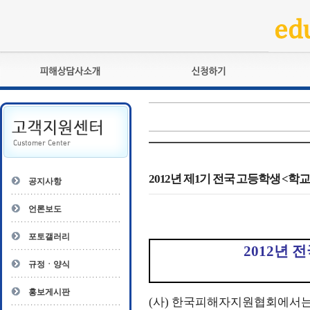
피해상담사란?
교육훈련
자격관리규정
검정시험
상담사 자격증 확인
전문수련
자격심사
- 피해상담사 1급
자격유지교육
- 피해상담사 2급
2012년 제1기 전국 고등학생 <
공지사항
자격복원
- 피해상담사 3급
- 전문수련감독자
언론보도
- 전문수련기관
포토갤러리
2012년
규정ㆍ양식
홍보게시판
(사) 한국피해자지원협회에서는