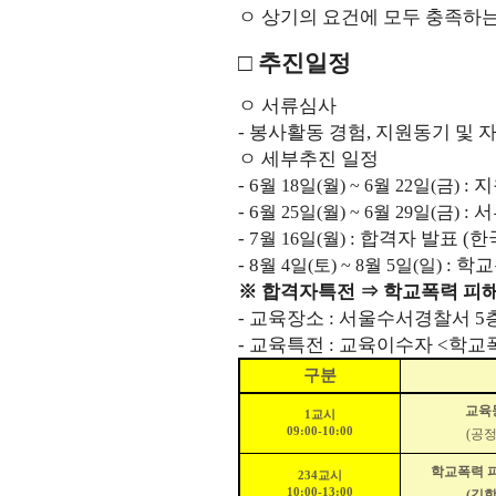
ㅇ 상기의 요건에 모두 충족하는
□ 추진일정
ㅇ 서류심사
- 봉사활동 경험, 지원동기 및 
ㅇ 세부추진 일정
- 6
: 
월 18일(월) ~ 6월 22일(금)
- 6
: 
월 25일(월) ~ 6월 29일(금)
- 7
: 합격자 발표 (한국피
월 16일(월)
- 8
: 학
월 4일(토)
~ 8월 5일(일)
※ 합격자특전 ⇒ 학교폭력 피
- 교육장소 : 서울수서경찰서 5
- 교육특전 : 교육이수자 <학
구분
교육
1교시
09:00-10:00
(공정
학교폭력 
234교시
10:00-13:00
(김학