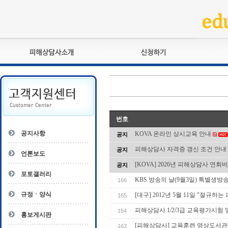
피해상담사란?
교육훈련
자격관리규정
검정시험
상담사 자격증 확인
전문수련
자격심사
- 피해상담사 1급
번호
자격유지교육
- 피해상담사 2급
공지사항
KOVA 온라인 상시교육 안내
공지
자격복원
- 피해상담사 3급
피해상담사 자격증 갱신 조건 안내
공지
- 전문수련감독자
언론보도
- 전문수련기관
[KOVA] 2026년 피해상담사 연회
공지
포토갤러리
KBS 방송의 날(9월3일) 특별생
166
규정ㆍ양식
[대구] 2012년 5월 11일 "절규
165
피해상담사 1/2/3급 교육평가시험
164
홍보게시판
[피해상담사] 교육훈련 영상도서관
163