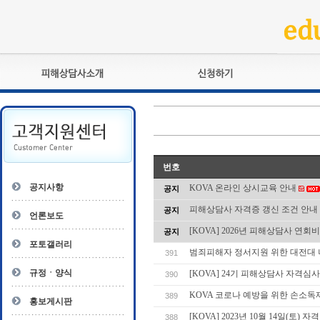
피해상담사란?
교육훈련
자격관리규정
검정시험
상담사 자격증 확인
전문수련
자격심사
- 피해상담사 1급
번호
자격유지교육
- 피해상담사 2급
공지사항
KOVA 온라인 상시교육 안내
공지
자격복원
- 피해상담사 3급
피해상담사 자격증 갱신 조건 안내
공지
- 전문수련감독자
언론보도
- 전문수련기관
[KOVA] 2026년 피해상담사 연회
공지
포토갤러리
범죄피해자 정서지원 위한 대전대 
391
규정ㆍ양식
[KOVA] 24기 피해상담사 자격심사 
390
KOVA 코로나 예방을 위한 손소
389
홍보게시판
[KOVA] 2023년 10월 14일(토)
388