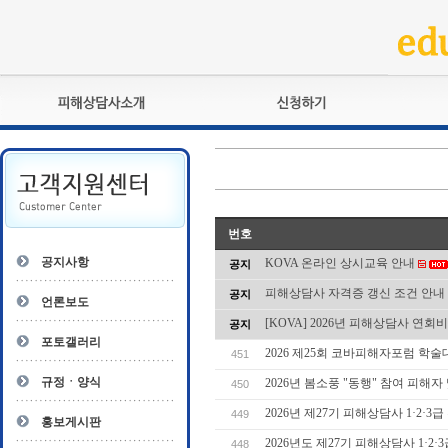
피해상담사란?
교육훈련
자격관리규정
검정시험
상담사 자격증 확인
전문수련
자격심사
- 피해상담사 1급
번호
자격유지교육
- 피해상담사 2급
공지사항
KOVA 온라인 상시교육 안내
공지
자격복원
- 피해상담사 3급
피해상담사 자격증 갱신 조건 안내
공지
- 전문수련감독자
언론보도
- 전문수련기관
[KOVA] 2026년 피해상담사 연회
공지
포토갤러리
2026 제25회 코바피해자포럼 학술
451
규정ㆍ양식
2026년 봄소풍 "동행" 참여 피해자
450
2026년 제27기 피해상담사 1·2·3
449
홍보게시판
2026년도 제27기 피해상담사 1·2
448