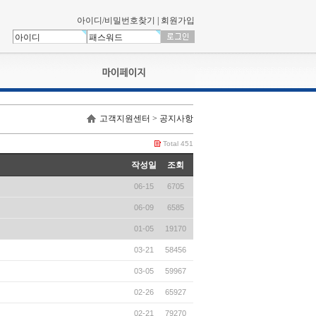
아이디/비밀번호찾기
|
회원가입
나의신청내역
고객지원센터 > 공지사항
교육영상강의실
서류제출
Total 451
회원정보
작성일
조회
나의 신청비
06-15
6705
나의활동내역
나의 연회비
06-09
6585
01-05
19170
03-21
58456
03-05
59967
02-26
65927
02-21
79270