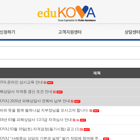
교육훈련
공지사항
상담접수
검정시험
언론보도
상담완료
전문수련
포토갤러리
자격심사
규정ㆍ양식
제목
격유지교육
홍보게시판
OVA 온라인 상시교육 안내
자격복원
해상담사 자격증 갱신 조건 안내
KOVA] 2026년 피해상담사 연회비 납부 안내
바와 뜻을 함께 펼쳐나갈 지부장님을 모시고자 합니다.
018년 03월 피해상담사 1/2/3급 자격심사 안내
KOVA] 03월 10일(토) 자격검정(필기시험) 공고
(1)
KOVA] “사례중심 상담의 기본과 실제” 발간 작업에 참여해 주…