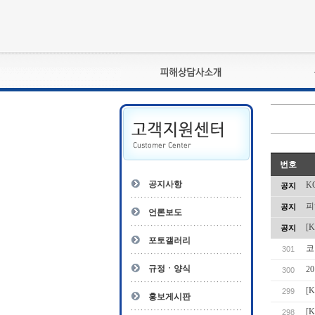
피해상담사란?
자격관리규정
상담사 자격증 확인
- 피해상담사 1급
번호
자
- 피해상담사 2급
공지사항
K
공지
- 피해상담사 3급
피
공지
- 전문수련감독자
언론보도
- 전문수련기관
[
공지
포토갤러리
코
301
규정ㆍ양식
2
300
[
299
홍보게시판
[
298