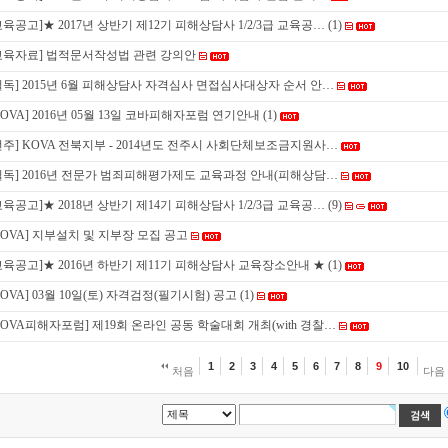
교육공고]★ 2017년 상반기 제12기 피해상담사 1/2/3급 교육공…
(1)
교육자료] 법적문서작성법 관련 강의안
필독] 2015년 6월 피해상담사 자격심사 면접심사대상자 순서 안…
KOVA] 2016년 05월 13일 코바피해자포럼 연기안내
(1)
전주] KOVA 전북지부 - 2014년도 전주시 사회단체보조금지원사…
필독] 2016년 전문가 범죄피해평가제도 교육과정 안내(피해상담…
교육공고]★ 2018년 상반기 제14기 피해상담사 1/2/3급 교육공…
(9)
KOVA] 지부설치 및 지부장 모집 공고
교육공고]★ 2016년 하반기 제11기 피해상담사 교육장소안내 ★
(1)
KOVA] 03월 10일(토) 자격검정(필기시험) 공고
(1)
KOVA피해자포럼] 제19회 온라인 공동 학술대회 개최(with 경찰…
1
2
3
4
5
6
7
8
9
10
처음
다음