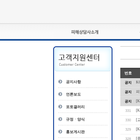
피해상담사란?
자격관리규정
상담사 자격증 확인
- 피해상담사 1급
번호
자
- 피해상담사 2급
공지사항
K
공지
- 피해상담사 3급
피
공지
- 전문수련감독자
언론보도
- 전문수련기관
[
공지
포토갤러리
[
331
규정ㆍ양식
[
330
[
329
홍보게시판
[
328