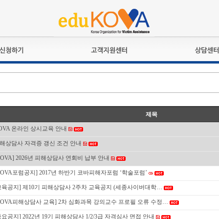
교육훈련
공지사항
상담접수
검정시험
언론보도
상담완료
전문수련
포토갤러리
자격심사
규정ㆍ양식
제목
격유지교육
홍보게시판
OVA 온라인 상시교육 안내
자격복원
해상담사 자격증 갱신 조건 안내
KOVA] 2026년 피해상담사 연회비 납부 안내
KOVA포럼공지] 2017년 하반기 코바피해자포럼 ‘학술포럼’
교육공지] 제10기 피해상담사 2주차 교육공지 (세종사이버대학…
KOVA피해상담사 교육] 2차 심화과목 강의교수 프로필 오류 수정…
중요공지] 2022년 19기 피해상담사 1/2/3급 자격심사 면접 안내