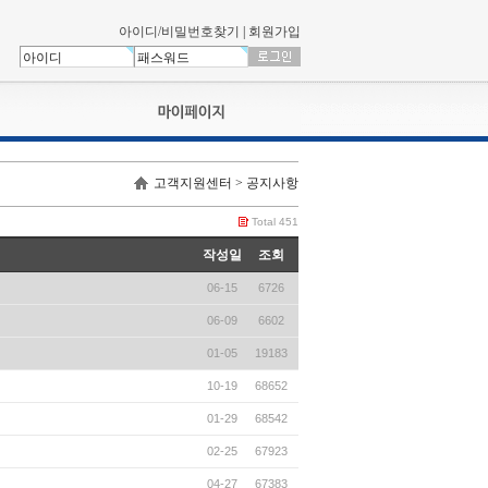
아이디/비밀번호찾기
|
회원가입
나의신청내역
고객지원센터 > 공지사항
교육영상강의실
서류제출
Total 451
회원정보
작성일
조회
나의 신청비
06-15
6726
나의활동내역
나의 연회비
06-09
6602
01-05
19183
10-19
68652
01-29
68542
02-25
67923
04-27
67383