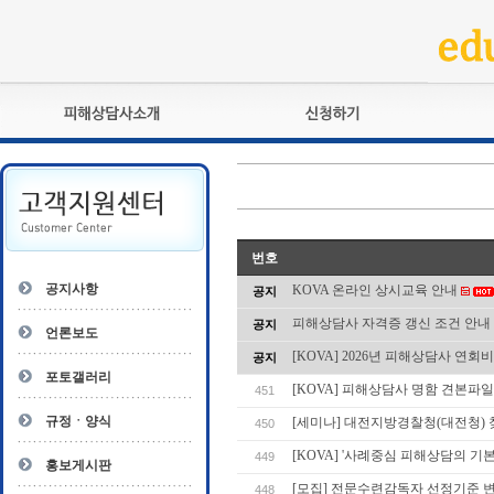
피해상담사란?
교육훈련
자격관리규정
검정시험
상담사 자격증 확인
전문수련
자격심사
- 피해상담사 1급
번호
자격유지교육
- 피해상담사 2급
공지사항
KOVA 온라인 상시교육 안내
공지
자격복원
- 피해상담사 3급
피해상담사 자격증 갱신 조건 안내
공지
- 전문수련감독자
언론보도
- 전문수련기관
[KOVA] 2026년 피해상담사 연회
공지
포토갤러리
[KOVA] 피해상담사 명함 견본파일(ai
451
규정ㆍ양식
[세미나] 대전지방경찰청(대전청)
450
[KOVA] '사례중심 피해상담의 기
449
홍보게시판
[모집] 전문수련감독자 선정기준 
448