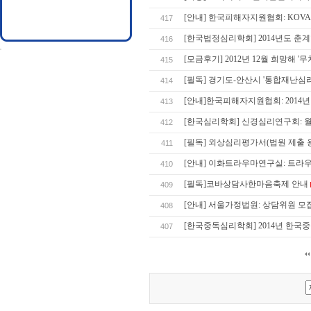
[안내] 한국피해자지원협회: KOV
417
[한국법정심리학회] 2014년도 춘
416
[모금후기] 2012년 12월 희망해 
415
[필독] 경기도-안산시 '통합재난
414
[안내]한국피해자지원협회: 201
413
[한국심리학회] 신경심리연구회: 
412
[필독] 외상심리평가서(법원 제출 용
411
[안내] 이화트라우마연구실: 트라
410
[필독]코바상담사한마음축제 안내
409
[안내] 서울가정법원: 상담위원 모
408
[한국중독심리학회] 2014년 한국
407