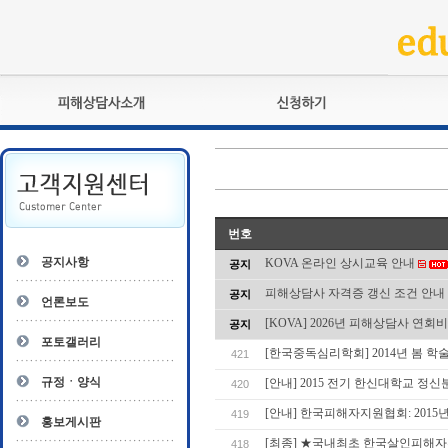
피해상담사란?
교육훈련
자격관리규정
검정시험
상담사 자격증 확인
전문수련
자격심사
- 피해상담사 1급
번호
자격유지교육
- 피해상담사 2급
공지사항
KOVA 온라인 상시교육 안내
공지
자격복원
- 피해상담사 3급
피해상담사 자격증 갱신 조건 안내
공지
- 전문수련감독자
언론보도
- 전문수련기관
[KOVA] 2026년 피해상담사 연회
공지
포토갤러리
[한국중독심리학회] 2014년 봄 학
421
규정ㆍ양식
[안내] 2015 전기 한신대학교 정
420
[안내] 한국피해자지원협회: 2015
419
홍보게시판
[최종] ★국내최초 한국살인피해자
418