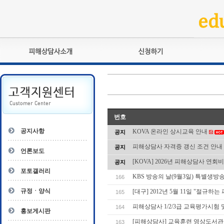
피해상담사란?
교육훈련
자격관리규정
검정시험
상담사 자격증 확인
전문수련
자격심사
- 피해상담사 1급
번호
자격유지교육
- 피해상담사 2급
공지사항
KOVA 온라인 상시교육 안내
공지
자격복원
- 피해상담사 3급
피해상담사 자격증 갱신 조건 안내
공지
- 전문수련감독자
언론보도
- 전문수련기관
[KOVA] 2026년 피해상담사 연회
공지
포토갤러리
KBS 방송의 날(9월3일) 특별생
166
규정ㆍ양식
[대구] 2012년 5월 11일 "절규
165
피해상담사 1/2/3급 교육평가시험
164
홍보게시판
[피해상담사] 교육훈련 영상도서관
163