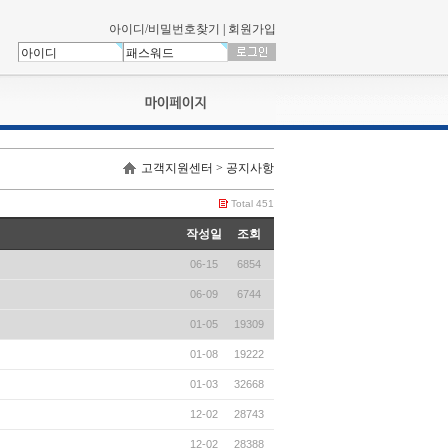
아이디/비밀번호찾기
|
회원가입
나의신청내역
고객지원센터 > 공지사항
교육영상강의실
서류제출
Total 451
회원정보
작성일
조회
나의 신청비
06-15
6854
나의활동내역
나의 연회비
06-09
6744
01-05
19309
01-08
19222
01-03
32668
12-02
28743
12-02
28388