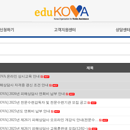
교육훈련
공지사항
상담접수
검정시험
언론보도
상담완료
전문수련
포토갤러리
자격심사
규정ㆍ양식
제목
격유지교육
홍보게시판
OVA 온라인 상시교육 안내
자격복원
해상담사 자격증 갱신 조건 안내
KOVA] 2026년 피해상담사 연회비 납부 안내
KOVA] 2025년 전문수련감독자 및 전문수련기관 모집 공고
KOVA] 2025년도 연회비 납부 안내
KOVA] 2025년 제26기 피해상담사 오프라인 개강식 안내(전문수…
KOVA] 2025년 제26기 피해상담사 교육훈련생 모집(12/02~)