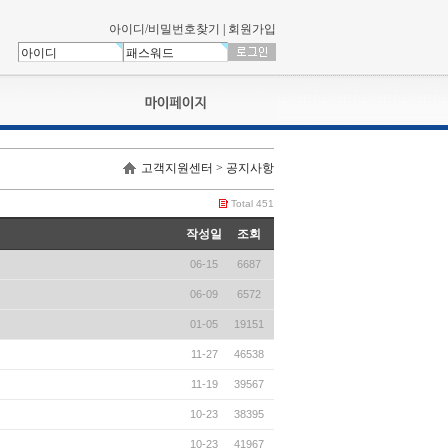
아이디/비밀번호찾기
|
회원가입
나의신청내역
고객지원센터 > 공지사항
교육영상강의실
서류제출
Total 451
회원정보
작성일
조회
나의 신청비
06-15
6687
나의활동내역
나의 연회비
06-09
6572
01-05
19151
11-27
46538
11-19
39567
10-23
38395
10-23
41967