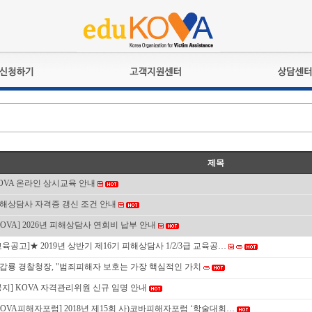
교육훈련
공지사항
상담접수
검정시험
언론보도
상담완료
전문수련
포토갤러리
자격심사
규정ㆍ양식
제목
격유지교육
홍보게시판
OVA 온라인 상시교육 안내
자격복원
해상담사 자격증 갱신 조건 안내
KOVA] 2026년 피해상담사 연회비 납부 안내
교육공고]★ 2019년 상반기 제16기 피해상담사 1/2/3급 교육공…
갑룡 경찰청장, "범죄피해자 보호는 가장 핵심적인 가치
공지] KOVA 자격관리위원 신규 임명 안내
KOVA피해자포럼] 2018년 제15회 사)코바피해자포럼 ‘학술대회…