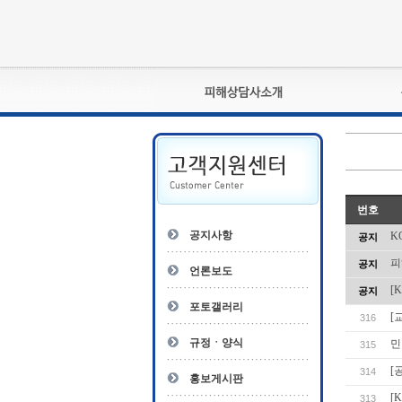
피해상담사란?
자격관리규정
상담사 자격증 확인
- 피해상담사 1급
번호
자
- 피해상담사 2급
공지사항
K
공지
- 피해상담사 3급
피
공지
- 전문수련감독자
언론보도
- 전문수련기관
[
공지
포토갤러리
[
316
규정ㆍ양식
민
315
[
314
홍보게시판
[
313