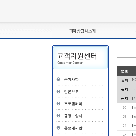
피해상담사란?
자격관리규정
상담사 자격증 확인
- 피해상담사 1급
번호
자
- 피해상담사 2급
공지사항
K
공지
- 피해상담사 3급
피
공지
- 전문수련감독자
언론보도
- 전문수련기관
[
공지
포토갤러리
[
76
규정ㆍ양식
[
75
[
74
홍보게시판
[
73