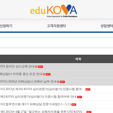
교육훈련
공지사항
상담접수
검정시험
언론보도
상담완료
전문수련
포토갤러리
자격심사
규정ㆍ양식
제목
격유지교육
홍보게시판
OVA 온라인 상시교육 안내
자격복원
해상담사 자격증 갱신 조건 안내
KOVA] 2026년 피해상담사 연회비 납부 안내
공지] 2013년 제3차 KOVA 심리전문가(심리평가) 인증시험 합격…
필독] KOVA 심리전문가(심리평가) 인증시험 합격여부 안내
공지] 법무연수원 제1기 피해상담 전문가과정(5.1.~5.3.)
수원] 2013년 4월 27일 "절규하는 피해자지원을 위한 UNI KOVA …