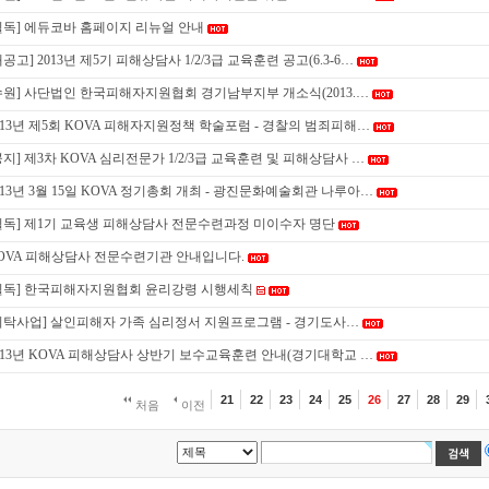
필독] 에듀코바 홈페이지 리뉴얼 안내
재공고] 2013년 제5기 피해상담사 1/2/3급 교육훈련 공고(6.3-6…
수원] 사단법인 한국피해자지원협회 경기남부지부 개소식(2013.…
013년 제5회 KOVA 피해자지원정책 학술포럼 - 경찰의 범죄피해…
공지] 제3차 KOVA 심리전문가 1/2/3급 교육훈련 및 피해상담사 …
013년 3월 15일 KOVA 정기총회 개최 - 광진문화예술회관 나루아…
필독] 제1기 교육생 피해상담사 전문수련과정 미이수자 명단
OVA 피해상담사 전문수련기관 안내입니다.
필독] 한국피해자지원협회 윤리강령 시행세칙
위탁사업] 살인피해자 가족 심리정서 지원프로그램 - 경기도사…
013년 KOVA 피해상담사 상반기 보수교육훈련 안내(경기대학교 …
21
22
23
24
25
26
27
28
29
처음
이전