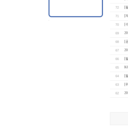
[
72
[
71
[
70
2
69
[
68
2
67
[
66
K
65
[
64
[
63
2
62