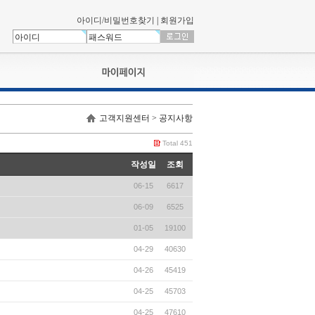
아이디/비밀번호찾기
|
회원가입
나의신청내역
고객지원센터 > 공지사항
교육영상강의실
서류제출
Total 451
회원정보
작성일
조회
나의 신청비
06-15
6617
나의활동내역
나의 연회비
06-09
6525
01-05
19100
04-29
40630
04-26
45419
04-25
45703
04-25
47610