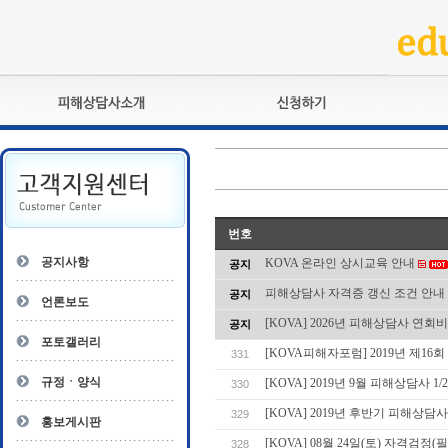
피해상담사란?
교육훈련
자격관리규정
검정시험
상담사 자격증 확인
전문수련
자격심사
- 피해상담사 1급
번호
자격유지교육
- 피해상담사 2급
공지사항
KOVA 온라인 상시교육 안내
공지
자격복원
- 피해상담사 3급
피해상담사 자격증 갱신 조건 안내
공지
- 전문수련감독자
언론보도
- 전문수련기관
[KOVA] 2026년 피해상담사 연회
공지
포토갤러리
[KOVA피해자포럼] 2019년 제1
331
규정ㆍ양식
[KOVA] 2019년 9월 피해상담사 1
330
[KOVA] 2019년 후반기 피해상담사
329
홍보게시판
[KOVA] 08월 24일(토) 자격검정
328